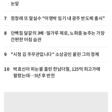
눈앞
7
정청래 또 말실수 "이명박 임기 내 광주 반도체 출시"
8
단백질 달걀의 3배·밀가루 제로, 노화를 늦추는 가장
간편한 아침 습관
9
"시청 김 주무관입니다" 소상공인 울린 그의 정체
10
박효신이 피눈물 흘린 한남더힐, 125억 최고가에
팔렸는데…5년 후 반전