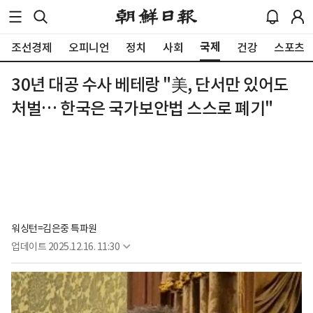
국제
조선경제
오피니언
정치
사회
건강
스포츠
30년 대공 수사 베테랑 "美, 단서만 있어도
처벌… 한국은 국가보안법 스스로 폐기"
워싱턴=김은중 특파원
업데이트
2025.12.16. 11:30