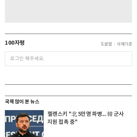
100자평
도움말
삭제기준
국제 많이 본 뉴스
젤렌스키 "北 5만명 파병... 韓 군사
지원 접촉 중"