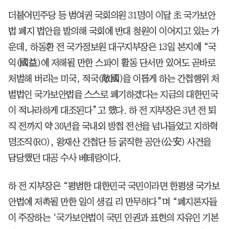
더불어민주당 등 범여권 국회의원 31명이 이달 초 국가보안
법 폐지 법안을 발의해 국회에 반대 청원이 이어지고 있는 가
운데, 하동환 전 국가정보원 대구지부장은 13일 본지에 “국
익(國益)에 저해될 만한 스파이 활동 단서만 있어도 곧바로
처벌해 버리는 미국, 적국(敵國)을 이롭게 하는 간첩행위 처
벌법인 국가보안법을 스스로 폐기하겠다는 지금의 대한민국
이 적나라하게 대조된다”고 했다. 하 전 지부장은 3년 전 퇴
직 전까지 약 30년을 국내외 방첩 전선을 넘나들었고 지하혁
명조직(RO), 왕재산 간첩단 등 굵직한 공안(公安) 사건을
담당했던 대공 수사 베테랑이다.
하 전 지부장은 “평범한 대한민국 국민이라면 한평생 국가보
안법에 저촉될 만한 일이 생길 리 만무하다”며 “폐지론자들
이 주장하는 ‘국가보안법이 국민 인권과 표현의 자유인 기본