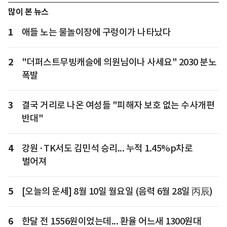
많이 본 뉴스
1
애들 노는 물놀이장에 구렁이가 나타났다
2
"더퍼스트무빙캐슬에 의원님이나 사세요" 2030 분노
폭발
3
결국 거리로 나온 여성들 "피해자 보호 없는 수사개편
반대"
4
강원·TK서도 김민석 승리... 누적 1.45%p차로
벌어져
5
[오늘의 운세] 8월 10일 월요일 (음력 6월 28일 丙辰)
6
한달 전 1556원이었는데... 환율 어느새 1300원대