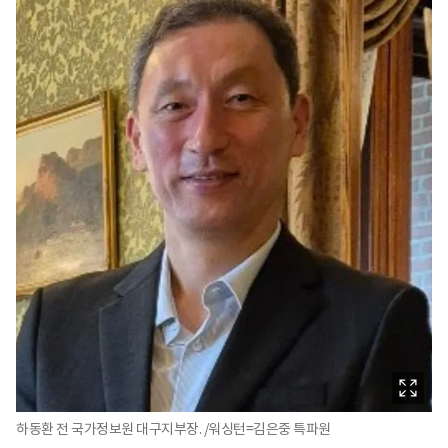
하동환 전 국가정보원 대구지부장. /워싱턴=김은중 특파원