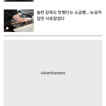
놀런 감독도 맛봤다는 소금빵... 뉴요커
입맛 사로잡았다