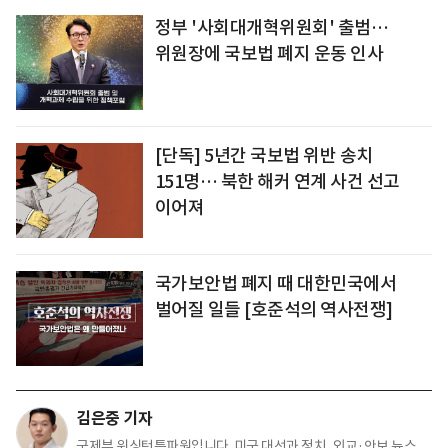
정부 '사회대개혁위원회' 출범…
위원장에 국보법 폐지 운동 인사
[단독] 5년간 국보법 위반 송치
151명… 북한 해커 연계 사건 선고
이어져
국가보안법 폐지 때 대한민국에서
벌어질 일들 [호준석의 역사전쟁]
김은중 기자
국제부 워싱턴특파원입니다. 미국 대선과 정치, 외교·안보 뉴스