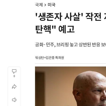
국제
미국
'생존자 사살' 작전
탄핵" 예고
공화·민주, 브리핑 놓고 상반된 반응 보
워싱턴=김은중 특파원
0