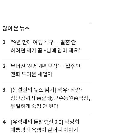
많이 본 뉴스
1
"9년 만에 여덟 식구… 결혼 안
하려던 제가 곧 6남매 엄마 돼요"
2
무너진 '전세 4년 보장'… 집주인
전화 두려운 세입자
3
[논설실의 뉴스 읽기] 석유·식량·
장난감까지 총괄 北 군수동원총국장,
유일하게 숙청 안 됐다
4
[유석재의 돌발史전 2.0] 박정희
대통령과 욕쟁이 할머니 이야기