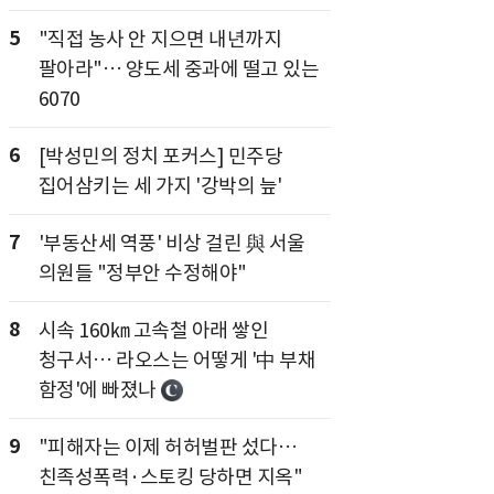
5
"직접 농사 안 지으면 내년까지
팔아라"… 양도세 중과에 떨고 있는
6070
6
[박성민의 정치 포커스] 민주당
집어삼키는 세 가지 '강박의 늪'
7
'부동산세 역풍' 비상 걸린 與 서울
의원들 "정부안 수정해야"
8
시속 160㎞ 고속철 아래 쌓인
청구서… 라오스는 어떻게 '中 부채
함정'에 빠졌나
9
"피해자는 이제 허허벌판 섰다…
친족성폭력·스토킹 당하면 지옥"