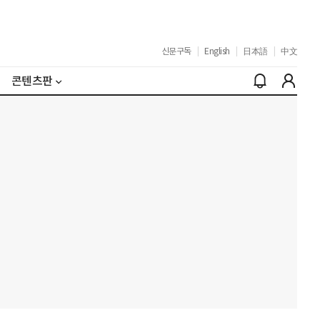
신문구독
|
English
|
日本語
|
中文
콘텐츠판