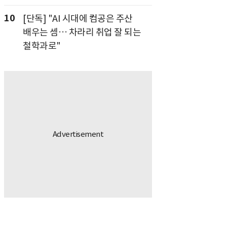
10
[단독] "AI 시대에 컴공은 주산
배우는 셈… 차라리 취업 잘 되는
철학과로"