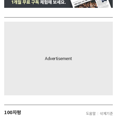
100자평
도움말
삭제기준