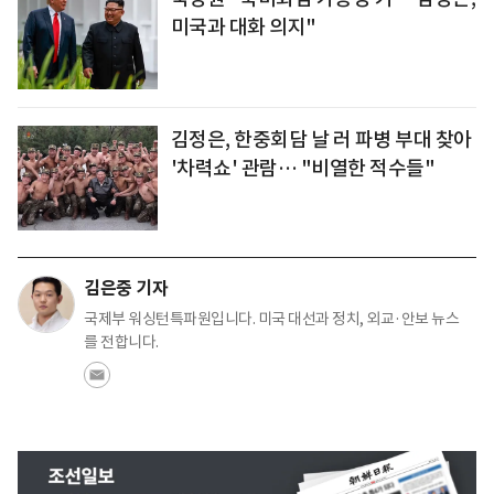
미국과 대화 의지"
김정은, 한중회담 날 러 파병 부대 찾아
'차력쇼' 관람… "비열한 적수들"
김은중 기자
국제부 워싱턴특파원입니다. 미국 대선과 정치, 외교·안보 뉴스
를 전합니다.