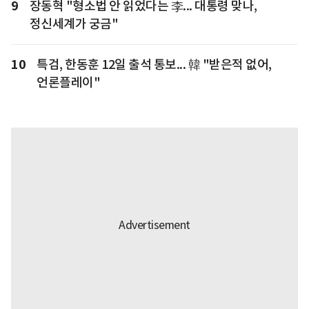
9
장동혁 "형소법 안 읽었다는 李... 대통령 맞나,
정신세계가 궁금"
10
특검, 한동훈 12일 출석 통보... 韓 "받은적 없어,
언론플레이"