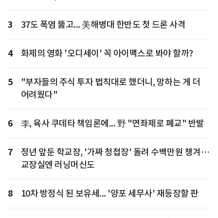
3
37도 폭염 뚫고... 美해병대 한반도 첫 드론 사격
4
화제의 영화 '오디세이' 꼭 아이맥스로 봐야 할까?
5
"부자들의 주식 투자 법칙대로 했더니, 망하는 게 더
어려웠다"
6
李, 육사 쿠데타 책임론에... 野 "연좌제로 폐교" 반발
7
정년 앞둔 학교장, '가짜 청첩장' 돌려 수백만원 챙겨…
교장실엔 러닝머신도
8
10차 방정식 된 보유세... '양포 세무사' 재등장할 판