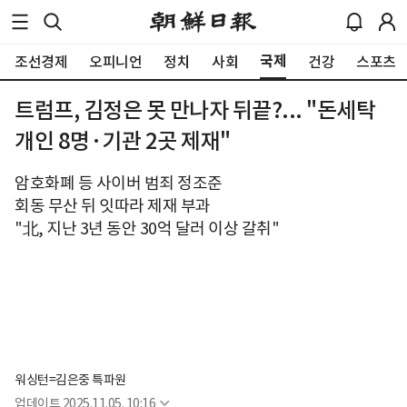
국제
조선경제
오피니언
정치
사회
건강
스포츠
트럼프, 김정은 못 만나자 뒤끝?... "돈세탁
개인 8명·기관 2곳 제재"
암호화폐 등 사이버 범죄 정조준
회동 무산 뒤 잇따라 제재 부과
"北, 지난 3년 동안 30억 달러 이상 갈취"
워싱턴=김은중 특파원
업데이트
2025.11.05. 10:16