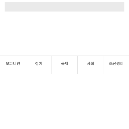
오피니언
정치
국제
사회
조선경제
문화·
조선
스포츠
건강
조선몰
연예
리더스
조선일보 공식 SNS
개인정보처리방침
사이트맵