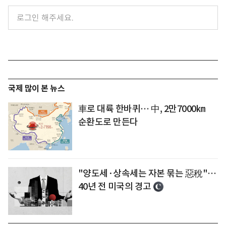
국제 많이 본 뉴스
車로 대륙 한바퀴… 中, 2만7000㎞
순환도로 만든다
"양도세·상속세는 자본 묶는 惡稅"…
40년 전 미국의 경고