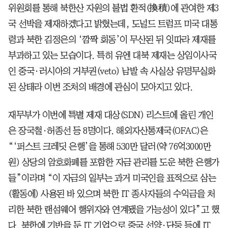
위원회를 통해 북한산 자원의 불법 환적(換積)에 관여한 제3
국 선박을 제재하겠다고 밝혔는데, 도널드 트럼프 미국 대통
령과 북한 김정은의 ‘깜짝 회동’이 무산된 뒤 잇따라 제재를
부과하고 있는 모습이다. 특히 유엔 대북 제재는 상임이사국
인 중국·러시아의 거부권(veto) 남발 속 사실상 유명무실화
된 상태라 이번 조처의 배경에 관심이 모아지고 있다.
재무부가 이번에 특별 제재 대상(SDN) 리스트에 올린 개인
은 장국철·허종선 등 8명이다. 해외자산통제국(OFAC)은
“‘퍼스트 크레딧 은행’을 통해 530만 달러(약 76억3000만
원) 상당의 암호화폐를 포함한 자금 관리를 도운 북한 은행가
들”이라며 “이 자금의 일부는 과거 미국인을 표적으로 삼는
(활동에) 사용된 바 있으며 북한 IT 종사자들의 수익금을 처
리한 북한 랜섬웨어 행위자와 연계됐을 가능성이 있다”고 했
다. 북한에 기반을 둔 IT 기업으로 중국 선양·단둥 등에 IT