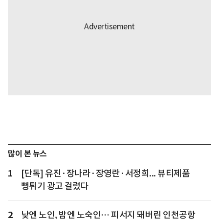
많이 본 뉴스
1
[단독] 유진·장나라·장영란·서정희... 뷰티제품
뻥튀기 광고 걸렸다
2
낮엔 노인, 밤엔 노숙인… 피서지 돼버린 인천공항