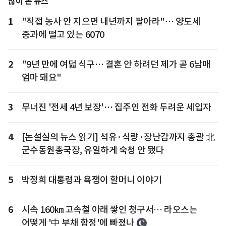
많이 본 뉴스
1
"직접 농사 안 지으면 내년까지 팔아라"… 양도세
중과에 떨고 있는 6070
2
"9년 만에 여덟 식구… 결혼 안 하려던 제가 곧 6남매
엄마 돼요"
3
무너진 '전세 4년 보장'… 집주인 전화 두려운 세입자
4
[논설실의 뉴스 읽기] 석유·식량·장난감까지 총괄 北
군수동원총국장, 유일하게 숙청 안 됐다
5
박정희 대통령과 욕쟁이 할머니 이야기
6
시속 160㎞ 고속철 아래 쌓인 청구서… 라오스는
어떻게 '中 부채 함정'에 빠졌나