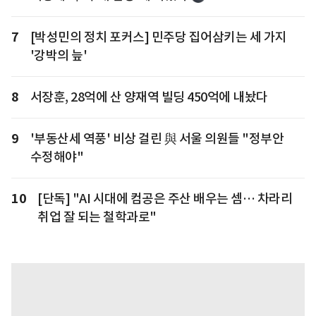
7
[박성민의 정치 포커스] 민주당 집어삼키는 세 가지
'강박의 늪'
8
서장훈, 28억에 산 양재역 빌딩 450억에 내놨다
9
'부동산세 역풍' 비상 걸린 與 서울 의원들 "정부안
수정해야"
10
[단독] "AI 시대에 컴공은 주산 배우는 셈… 차라리
취업 잘 되는 철학과로"