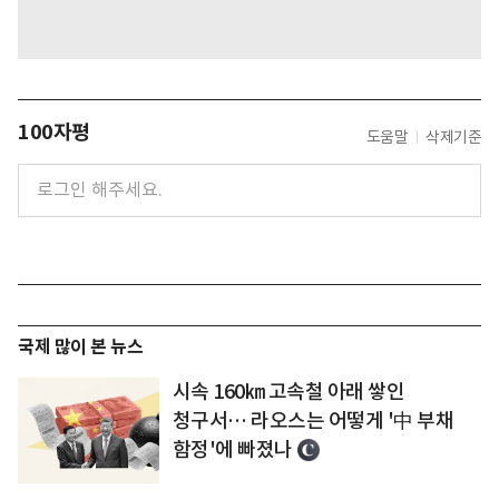
100자평
도움말
삭제기준
국제 많이 본 뉴스
시속 160㎞ 고속철 아래 쌓인
청구서… 라오스는 어떻게 '中 부채
함정'에 빠졌나