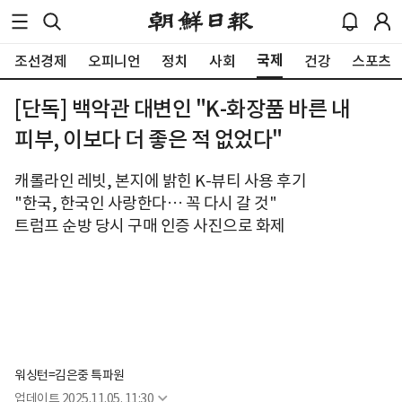
국제
조선경제
오피니언
정치
사회
건강
스포츠
[단독] 백악관 대변인 "K-화장품 바른 내
피부, 이보다 더 좋은 적 없었다"
캐롤라인 레빗, 본지에 밝힌 K-뷰티 사용 후기
"한국, 한국인 사랑한다… 꼭 다시 갈 것"
트럼프 순방 당시 구매 인증 사진으로 화제
워싱턴=김은중 특파원
업데이트
2025.11.05. 11:30