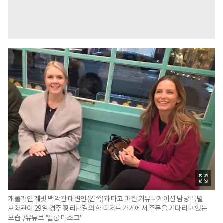
캐롤라인 레빗 백악관 대변인(왼쪽)과 마고 마틴 커뮤니케이션 담당 특별
보좌관이 29일 경주 황리단길의 한 디저트 가게에서 주문을 기다리고 있는
모습. /유튜브 '일롱 머스크'