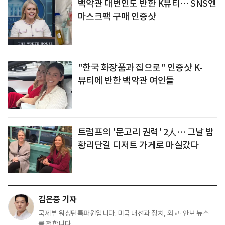
백악관 대변인도 반한 K뷰티… SNS엔
마스크팩 구매 인증샷
"한국 화장품과 집으로" 인증샷 K-
뷰티에 반한 백악관 여인들
트럼프의 '문고리 권력' 2人… 그날 밤
황리단길 디저트 가게로 마실갔다
김은중 기자
국제부 워싱턴특파원입니다. 미국 대선과 정치, 외교·안보 뉴스
를 전합니다.