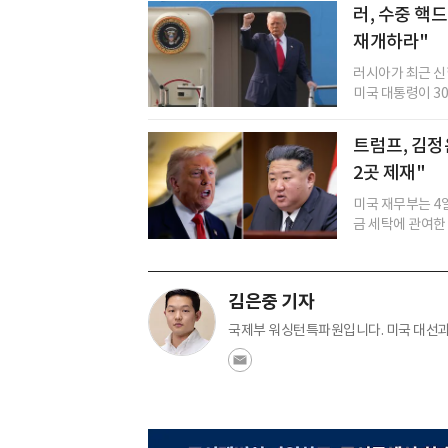
러, 수중 핵
재개하라"
러시아가 최근 신
미국 대통령이 30
트럼프, 김정은
2곳 제재"
미국 재무부는 4일
금 세탁에 관여한 
김은중 기자
국제부 워싱턴특파원입니다. 미국 대선과 