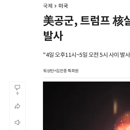
국제
미국
美공군, 트럼프 核실
발사
"4일 오후11시~5일 오전 5시 사이 발사
워싱턴=김은중 특파원
0