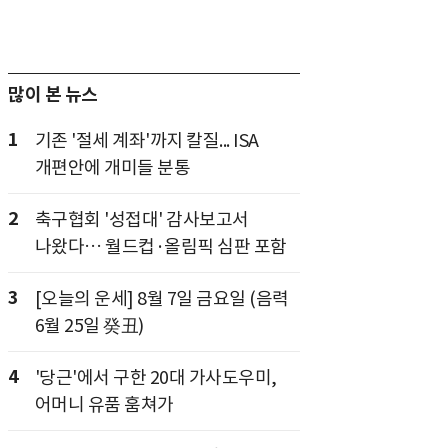
많이 본 뉴스
1
기존 '절세 계좌'까지 칼질... ISA
개편안에 개미들 분통
2
축구협회 '성접대' 감사보고서
나왔다… 월드컵·올림픽 심판 포함
3
[오늘의 운세] 8월 7일 금요일 (음력
6월 25일 癸丑)
4
'당근'에서 구한 20대 가사도우미,
어머니 유품 훔쳐가