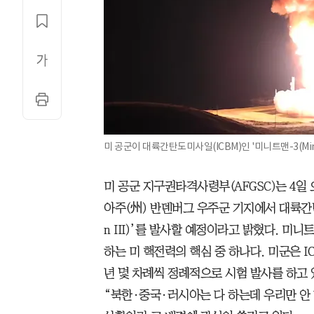
미 공군이 대륙간탄도미사일(ICBM)인 '미니트맨-3(Minu
미 공군 지구권타격사령부(AFGSC)는 4일 
아주(州) 반덴버그 우주군 기지에서 대륙간탄도
n III)’를 발사할 예정이라고 밝혔다. 미니트
하는 미 핵전력의 핵심 중 하나다. 미군은 
년 몇 차례씩 정례적으로 시험 발사를 하고
“북한·중국·러시아는 다 하는데 우리만 안 