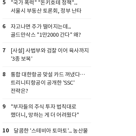
5
"국가 폭력" "돈키호테 정책"...
서울시 부동산 토론회, 정부 난타
6
자고나면 주가 떨어지는데...
골드만삭스 "1만2000 간다" 왜?
7
[사설] 사법부와 검찰 이어 육사까지
'3종 보복'
8
통합 대한항공 맞설 카드 꺼냈다…
트리니티항공이 공개한 'SSC'
전략은?
9
"부자들의 주식 투자 법칙대로
했더니, 망하는 게 더 어려웠다"
10
달콤한 '스테비아 토마토'... 농산물