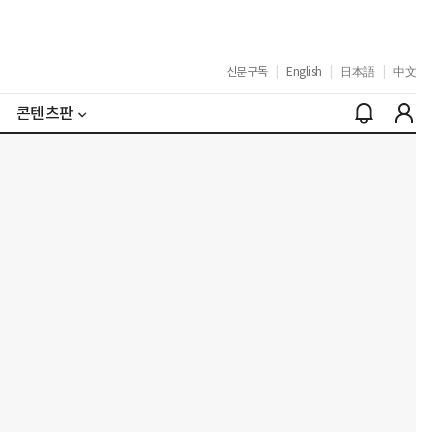
신문구독
|
English
|
日本語
|
中文
콘텐츠판