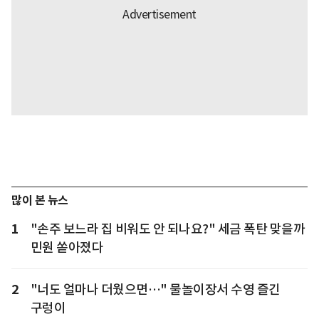
많이 본 뉴스
1
"손주 보느라 집 비워도 안 되나요?" 세금 폭탄 맞을까
민원 쏟아졌다
2
"너도 얼마나 더웠으면…" 물놀이장서 수영 즐긴
구렁이