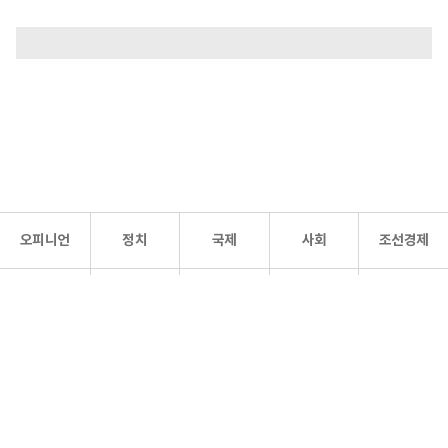
오피니언
정치
국제
사회
조선경제
문화·
조선
스포츠
건강
조선몰
연예
리더스
조선일보 공식 SNS