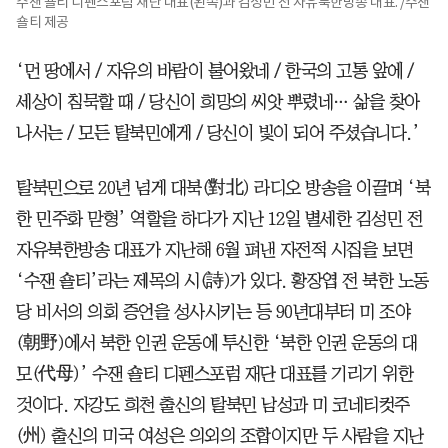
수잰 숄티 디펜스포럼 재단 대표(왼쪽)과 김성민 전 자유북한방송 대표. /수잰
숄티 제공
‘먼 땅에서 / 자유의 바람이 불어왔네 / 한국의 고통 앞에 /
세상이 침묵할 때 / 당신이 희망의 씨앗 뿌렸네… 삶을 찾아
나서는 / 모든 탈북민에게 / 당신이 빛이 되어 주셨습니다.’
탈북민으로 20년 넘게 대북(對北) 라디오 방송을 이끌며 ‘북
한 민주화 맏형’ 역할을 하다가 지난 12일 별세한 김성민 전
자유북한방송 대표가 지난해 6월 펴낸 자전적 시집을 보면
‘수잰 숄티’라는 제목의 시(詩)가 있다. 황장엽 전 북한 노동
당 비서의 의회 증언을 성사시키는 등 90년대부터 미 조야
(朝野)에서 북한 인권 운동에 투신한 ‘북한 인권 운동의 대
모(代母)’ 수잰 숄티 디펜스포럼 재단 대표를 기리기 위한
것이다. 자강도 희천 출신의 탈북민 남성과 미 코네티컷주
(州) 출신의 미국 여성은 의외의 조합이지만 두 사람을 지난