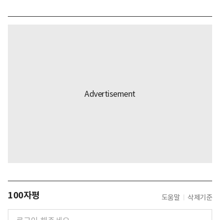
100자평
도움말
삭제기준