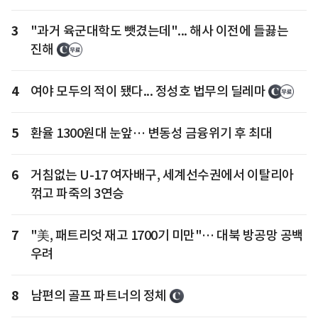
3
"과거 육군대학도 뺏겼는데"... 해사 이전에 들끓는
진해
4
여야 모두의 적이 됐다... 정성호 법무의 딜레마
5
환율 1300원대 눈앞… 변동성 금융위기 후 최대
6
거침없는 U-17 여자배구, 세계선수권에서 이탈리아
꺾고 파죽의 3연승
7
"美, 패트리엇 재고 1700기 미만"… 대북 방공망 공백
우려
8
남편의 골프 파트너의 정체