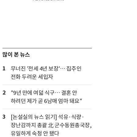
많이 본 뉴스
1
무너진 '전세 4년 보장'… 집주인
전화 두려운 세입자
2
"9년 만에 여덟 식구… 결혼 안
하려던 제가 곧 6남매 엄마 돼요"
3
[논설실의 뉴스 읽기] 석유·식량·
장난감까지 총괄 北 군수동원총국장,
유일하게 숙청 안 됐다