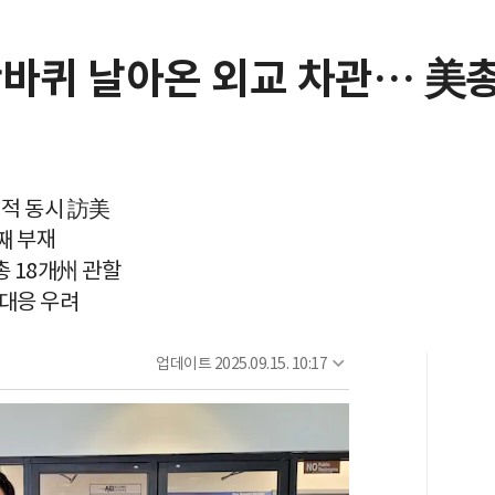
반바퀴 날아온 외교 차관… 美
례적 동시 訪美
째 부재
총 18개州 관할
 대응 우려
업데이트
2025.09.15. 10:17