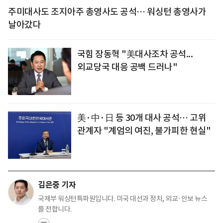
주미대사도 조지아주 총영사도 공석… 워싱턴 총영사가
날아갔다
국힘 장동혁 "美대사조차 공석...
외교당국 대응 공백 드러나"
美·中·日 등 30개 대사 공석… 고위
관계자 "계엄의 여진, 불가피한 현실"
김은중 기자
국제부 워싱턴특파원입니다. 미국 대선과 정치, 외교·안보 뉴스
를 전합니다.