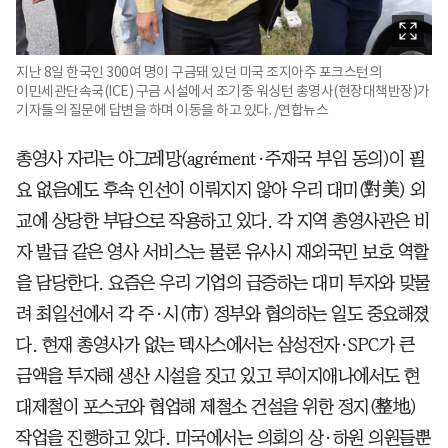
지난 8일 한국인 300여 명이 구금돼 있던 미국 조지아주 포크스턴의
이민세관단속국(ICE) 구금 시설에서 조기중 워싱턴 총영사(현장대책반장)가
기자들의 질문에 답변을 하며 이동을 하고 있다. /연합뉴스
총영사 자리는 아그레망(agrément·주재국 부임 동의)이 필
요 없음에도 후속 인선이 이뤄지지 않아 우리 대미(對美) 외
교에 상당한 부담으로 작용하고 있다. 각 지역 총영사관은 비
자 발급 같은 영사 서비스는 물론 유사시 재외국민 보호 역할
을 담당한다. 요즘은 우리 기업의 급증하는 대미 투자와 맞물
려 최일선에서 각 주·시(市) 정부와 협의하는 일도 중요해졌
다. 현재 총영사가 없는 텍사스에서는 삼성전자·SPC가 큰
금액을 투자해 생산 시설을 짓고 있고 루이지애나에서도 현
대제철이 포스코와 협업해 제철소 건설을 위한 정지(整地)
작업을 진행하고 있다. 미국에서는 의회의 상·하원 의원들뿐