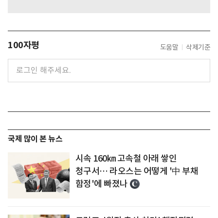
100자평
도움말
삭제기준
국제 많이 본 뉴스
시속 160㎞ 고속철 아래 쌓인
청구서… 라오스는 어떻게 '中 부채
함정'에 빠졌나