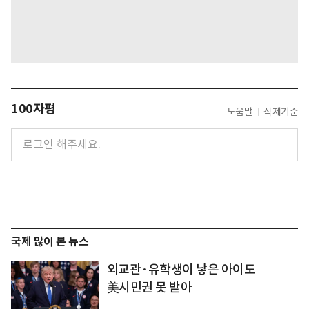
100자평
도움말
삭제기준
국제 많이 본 뉴스
외교관·유학생이 낳은 아이도
美시민권 못 받아