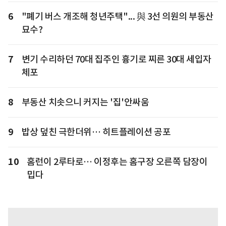
6
"폐기 버스 개조해 청년주택"... 與 3선 의원의 부동산
묘수?
7
변기 수리하던 70대 집주인 흉기로 찌른 30대 세입자
체포
8
부동산 치솟으니 커지는 '집'안싸움
9
밥상 덮친 극한더위… 히트플레이션 공포
10
홈런이 2루타로… 이정후는 홈구장 오른쪽 담장이
밉다