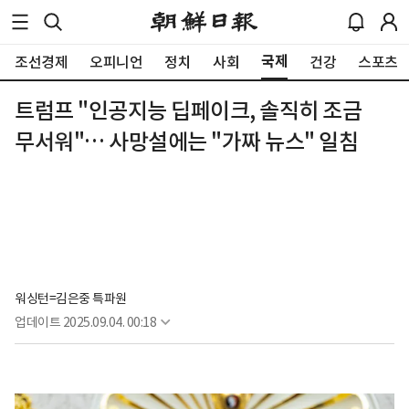
국제
조선경제
오피니언
정치
사회
건강
스포츠
트럼프 "인공지능 딥페이크, 솔직히 조금
무서워"… 사망설에는 "가짜 뉴스" 일침
워싱턴=김은중 특파원
업데이트
2025.09.04. 00:18