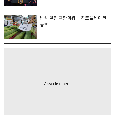
밥상 덮친 극한더위… 히트플레이션
공포