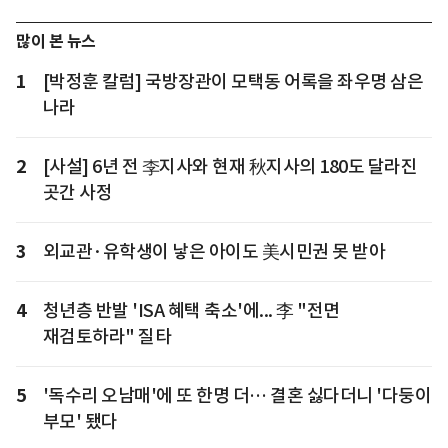
많이 본 뉴스
1
[박정훈 칼럼] 국방장관이 모택동 어록을 좌우명 삼은
나라
2
[사설] 6년 전 李지사와 현재 秋지사의 180도 달라진
곳간 사정
3
외교관·유학생이 낳은 아이도 美시민권 못 받아
4
청년층 반발 'ISA 혜택 축소'에... 李 "전면
재검토하라" 질타
5
'독수리 오남매'에 또 한명 더… 결혼 싫다더니 '다둥이
부모' 됐다