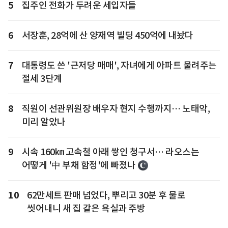
5
집주인 전화가 두려운 세입자들
6
서장훈, 28억에 산 양재역 빌딩 450억에 내놨다
7
대통령도 쓴 '근저당 매매', 자녀에게 아파트 물려주는
절세 3단계
8
직원이 선관위원장 배우자 현지 수행까지… 노태악,
미리 알았나
9
시속 160㎞ 고속철 아래 쌓인 청구서… 라오스는
어떻게 '中 부채 함정'에 빠졌나
10
62만세트 판매 넘었다, 뿌리고 30분 후 물로
씻어내니 새 집 같은 욕실과 주방