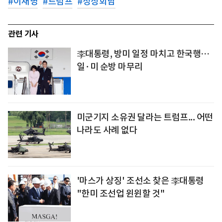
#
이재명
#
트럼프
#
정상회담
관련 기사
李대통령, 방미 일정 마치고 한국행…
일·미 순방 마무리
미군기지 소유권 달라는 트럼프... 어떤
나라도 사례 없다
'마스가 상징' 조선소 찾은 李대통령
"한미 조선업 윈윈할 것"