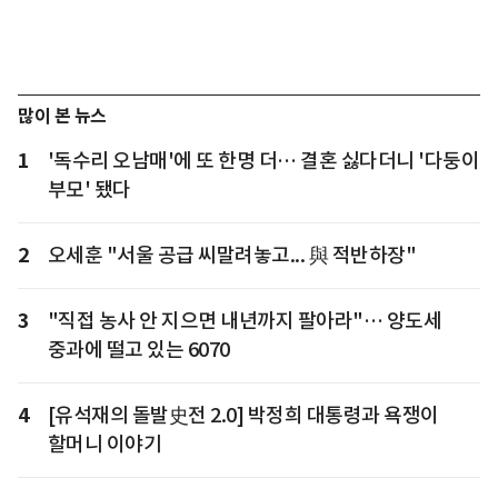
많이 본 뉴스
1
'독수리 오남매'에 또 한명 더… 결혼 싫다더니 '다둥이
부모' 됐다
2
오세훈 "서울 공급 씨말려놓고... 與 적반하장"
3
"직접 농사 안 지으면 내년까지 팔아라"… 양도세
중과에 떨고 있는 6070
4
[유석재의 돌발史전 2.0] 박정희 대통령과 욕쟁이
할머니 이야기