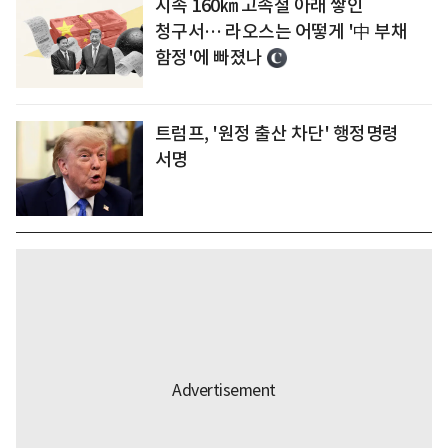
시속 160㎞ 고속철 아래 쌓인
청구서… 라오스는 어떻게 '中 부채
함정'에 빠졌나
트럼프, '원정 출산 차단' 행정명령
서명