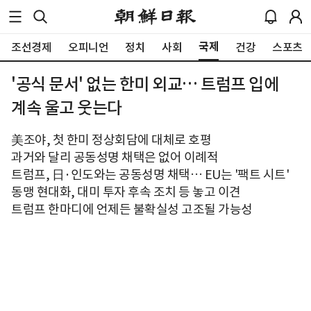
국제
조선경제
오피니언
정치
사회
건강
스포츠
'공식 문서' 없는 한미 외교… 트럼프 입에
계속 울고 웃는다
美조야, 첫 한미 정상회담에 대체로 호평
과거와 달리 공동성명 채택은 없어 이례적
트럼프, 日·인도와는 공동성명 채택… EU는 '팩트 시트'
동맹 현대화, 대미 투자 후속 조치 등 놓고 이견
트럼프 한마디에 언제든 불확실성 고조될 가능성