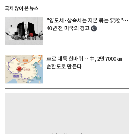
국제 많이 본 뉴스
"양도세·상속세는 자본 묶는 惡稅"…
40년 전 미국의 경고
車로 대륙 한바퀴… 中, 2만7000㎞
순환도로 만든다