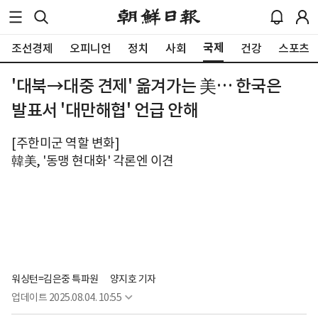
국제
조선경제
오피니언
정치
사회
건강
스포츠
'대북→대중 견제' 옮겨가는 美… 한국은
발표서 '대만해협' 언급 안해
[주한미군 역할 변화]
韓美, '동맹 현대화' 각론엔 이견
워싱턴=김은중 특파원
양지호 기자
업데이트
2025.08.04. 10:55