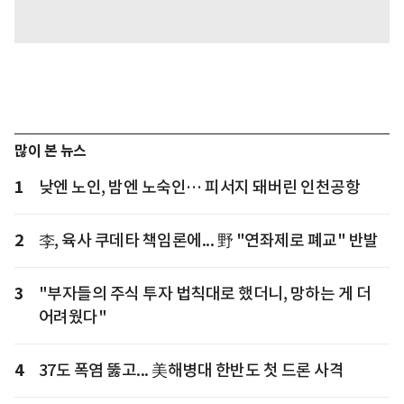
많이 본 뉴스
1
낮엔 노인, 밤엔 노숙인… 피서지 돼버린 인천공항
2
李, 육사 쿠데타 책임론에... 野 "연좌제로 폐교" 반발
3
"부자들의 주식 투자 법칙대로 했더니, 망하는 게 더
어려웠다"
4
37도 폭염 뚫고... 美해병대 한반도 첫 드론 사격