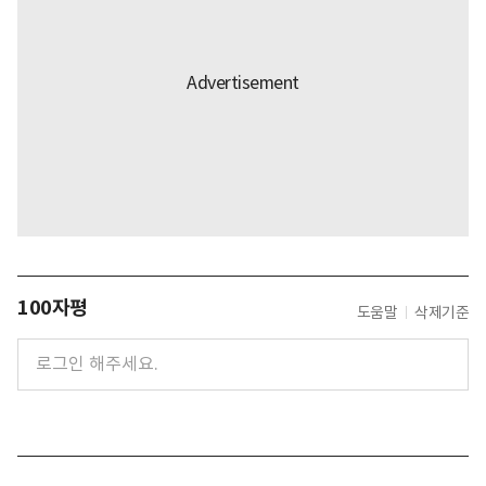
100자평
도움말
삭제기준