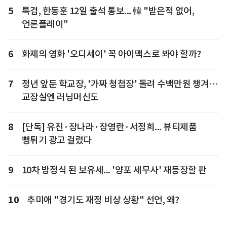
5
특검, 한동훈 12일 출석 통보... 韓 "받은적 없어,
언론플레이"
6
화제의 영화 '오디세이' 꼭 아이맥스로 봐야 할까?
7
정년 앞둔 학교장, '가짜 청첩장' 돌려 수백만원 챙겨…
교장실엔 러닝머신도
8
[단독] 유진·장나라·장영란·서정희... 뷰티제품
뻥튀기 광고 걸렸다
9
10차 방정식 된 보유세... '양포 세무사' 재등장할 판
10
추미애 "경기도 재정 비상 상황" 선언, 왜?