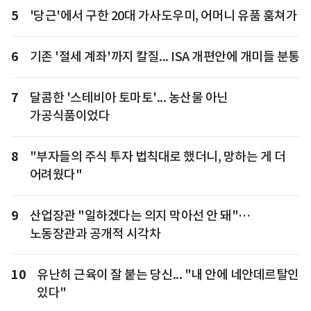
5
'당근'에서 구한 20대 가사도우미, 어머니 유품 훔쳐가
6
기존 '절세 계좌'까지 칼질... ISA 개편안에 개미들 분통
7
달콤한 '스테비아 토마토'... 농산물 아닌
가공식품이었다
8
"부자들의 주식 투자 법칙대로 했더니, 망하는 게 더
어려웠다"
9
산업장관 "일하겠다는 의지 막아선 안 돼"…
노동장관과 공개적 시각차
10
유난히 근육이 잘 붙는 당신... "내 안에 네안데르탈인
있다"