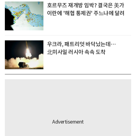
호르무즈 재개방 임박? 결국은 美가
이란에 '해협 통제권' 주느냐에 달려
우크라, 패트리엇 바닥났는데…
北미사일 러시아 속속 도착