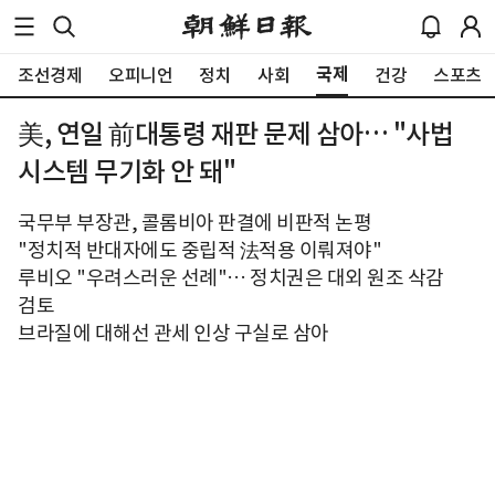
국제
조선경제
오피니언
정치
사회
건강
스포츠
美, 연일 前대통령 재판 문제 삼아… "사법
시스템 무기화 안 돼"
국무부 부장관, 콜롬비아 판결에 비판적 논평
"정치적 반대자에도 중립적 法적용 이뤄져야"
루비오 "우려스러운 선례"… 정치권은 대외 원조 삭감
검토
브라질에 대해선 관세 인상 구실로 삼아