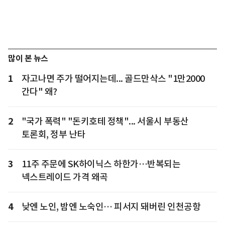
많이 본 뉴스
1
자고나면 주가 떨어지는데... 골드만삭스 "1만2000
간다" 왜?
2
"국가 폭력" "돈키호테 정책"... 서울시 부동산
토론회, 정부 난타
3
11주 주문에 SK하이닉스 하한가…반복되는
넥스트레이드 가격 왜곡
4
낮엔 노인, 밤엔 노숙인… 피서지 돼버린 인천공항