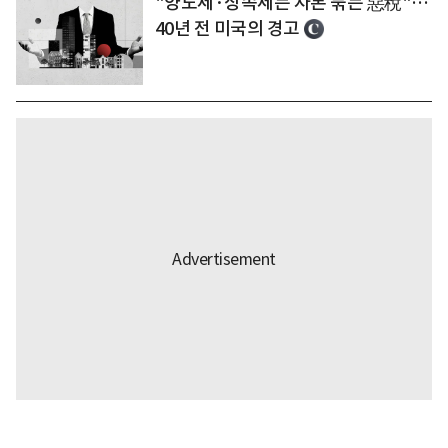
"양도세·상속세는 자본 묶는 惡稅"…
40년 전 미국의 경고