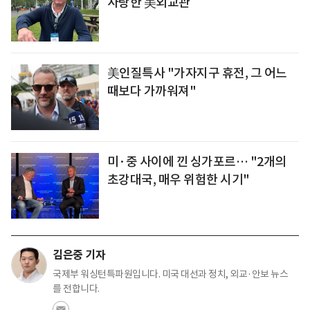
사랑한 美외교관
美인질특사 "가자지구 휴전, 그 어느
때보다 가까워져"
미·중 사이에 낀 싱가포르… "2개의
초강대국, 매우 위험한 시기"
김은중 기자
국제부 워싱턴특파원입니다. 미국 대선과 정치, 외교·안보 뉴스
를 전합니다.