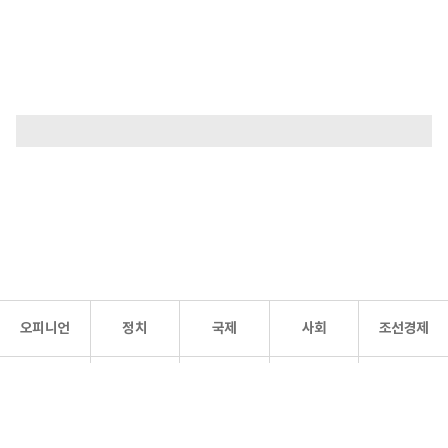
오피니언
정치
국제
사회
조선경제
문화·
조선
스포츠
건강
조선몰
연예
리더스