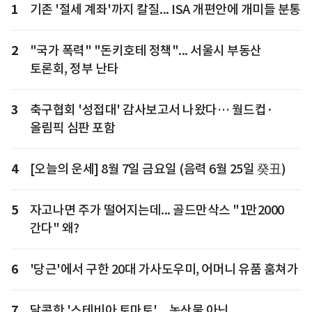
1
기존 '절세 계좌'까지 칼질... ISA 개편안에 개미들 분통
2
"국가 폭력" "돈키호테 정책"... 서울시 부동산
토론회, 정부 난타
3
축구협회 '성접대' 감사보고서 나왔다… 월드컵·
올림픽 심판 포함
4
[오늘의 운세] 8월 7일 금요일 (음력 6월 25일 癸丑)
5
자고나면 주가 떨어지는데... 골드만삭스 "1만2000
간다" 왜?
6
'당근'에서 구한 20대 가사도우미, 어머니 유품 훔쳐가
7
달콤한 '스테비아 토마토'... 농산물 아닌