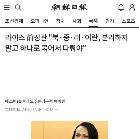
국제
조선경제
오피니언
정치
사회
건강
스포츠
라이스 前장관 "북·중·러·이란, 분리하지
말고 하나로 묶어서 다뤄야"
애스펀(콜로라도주)=김은중 특파원 
업데이트
2025.07.18. 23:02