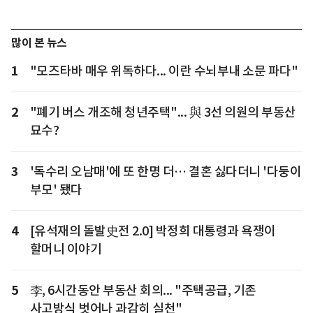
많이 본 뉴스
1
"모즈타바 매우 위독하다... 이란 수뇌부내 소문 파다"
2
"폐기 버스 개조해 청년주택"... 與 3선 의원의 부동산
묘수?
3
'독수리 오남매'에 또 한명 더… 결혼 싫다더니 '다둥이
부모' 됐다
4
[유석재의 돌발史전 2.0] 박정희 대통령과 욕쟁이
할머니 이야기
5
李, 6시간동안 부동산 회의... "주택공급, 기존
사고방식 벗어나 과감히 실천"