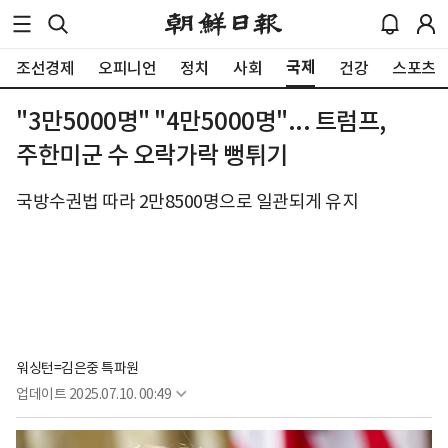
국제
조선경제
오피니언
정치
사회
건강
스포츠
"3만5000명" "4만5000명"... 트럼프,
주한미군 수 오락가락 뻥튀기
국방수권법 따라 2만8500명으로 일관되게 유지
워싱턴=김은중 특파원
업데이트
2025.07.10. 00:49