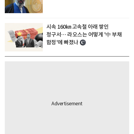
시속 160㎞ 고속철 아래 쌓인
청구서… 라오스는 어떻게 '中 부채
함정'에 빠졌나