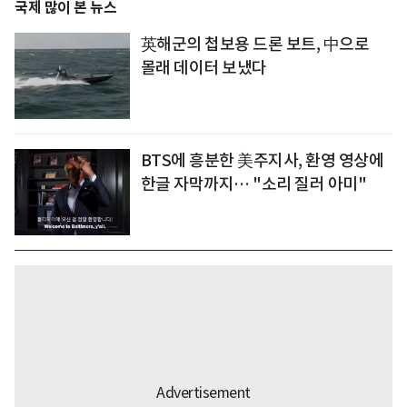
국제 많이 본 뉴스
英해군의 첩보용 드론 보트, 中으로
몰래 데이터 보냈다
BTS에 흥분한 美주지사, 환영 영상에
한글 자막까지… "소리 질러 아미"