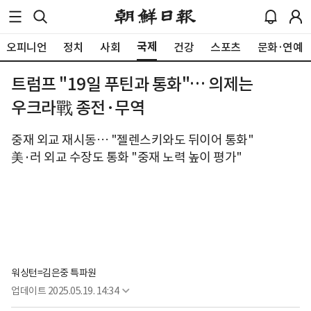
국제
오피니언
정치
사회
건강
스포츠
문화·연예
트럼프 "19일 푸틴과 통화"… 의제는
우크라戰 종전·무역
중재 외교 재시동… "젤렌스키와도 뒤이어 통화"
美·러 외교 수장도 통화 "중재 노력 높이 평가"
워싱턴=김은중 특파원 
업데이트
2025.05.19. 14:34