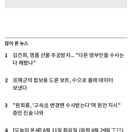
많이 본 뉴스
1
김건희, 명품 선물 추궁받자... "다른 영부인들 수사는
다 해봤냐"
2
英해군의 첩보용 드론 보트, 中으로 몰래 데이터
보냈다
3
"원희룡, '고속道 변경땐 수사받는다'며 원안 지시"
증인 진술 나와
4
[오늘의 운세] 8월 11일 화요일 (음력 6월 29일 丁巳)