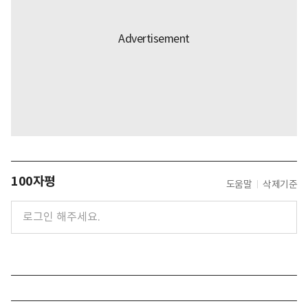
100자평
도움말
삭제기준