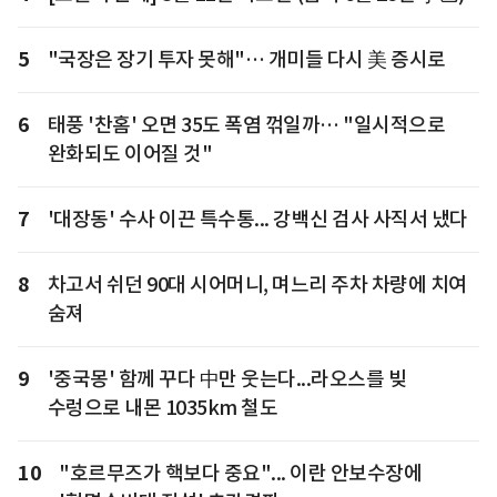
5
"국장은 장기 투자 못해"… 개미들 다시 美 증시로
6
태풍 '찬홈' 오면 35도 폭염 꺾일까… "일시적으로
완화되도 이어질 것"
7
'대장동' 수사 이끈 특수통... 강백신 검사 사직서 냈다
8
차고서 쉬던 90대 시어머니, 며느리 주차 차량에 치여
숨져
9
'중국몽' 함께 꾸다 中만 웃는다...라오스를 빚
수렁으로 내몬 1035km 철도
10
"호르무즈가 핵보다 중요"... 이란 안보수장에