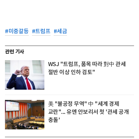
#
미중갈등
#
트럼프
#
세금
관련 기사
WSJ "트럼프, 품목 따라 對中 관세
절반 이상 인하 검토"
美 "불공정 무역" 中 "세계 경제
교란"... 유엔 안보리서 첫 '관세 공개
충돌'