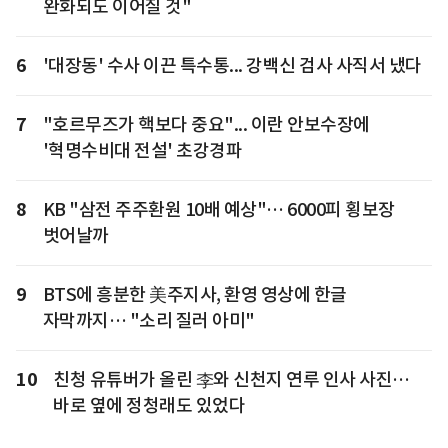
완화되도 이어질 것"
6
'대장동' 수사 이끈 특수통... 강백신 검사 사직서 냈다
7
"호르무즈가 핵보다 중요"... 이란 안보수장에
'혁명수비대 전설' 초강경파
8
KB "삼전 주주환원 10배 예상"… 6000피 횡보장
벗어날까
9
BTS에 흥분한 美주지사, 환영 영상에 한글
자막까지… "소리 질러 아미"
10
친청 유튜버가 올린 李와 신천지 연루 인사 사진…
바로 옆에 정청래도 있었다