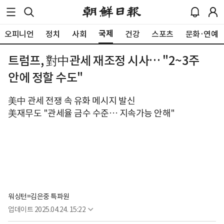
국제
오피니언
정치
사회
건강
스포츠
문화·연예
트럼프, 對中관세 재조정 시사… "2~3주
안에 정할 수도"
美中 관세 전쟁 속 유화 메시지 발신
美재무도 "관세율 금수 수준… 지속가능 안해"
워싱턴=김은중 특파원
업데이트
2025.04.24. 15:22