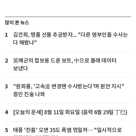
많이 본 뉴스
1
김건희, 명품 선물 추궁받자... "다른 영부인들 수사는
다 해봤냐"
2
英해군의 첩보용 드론 보트, 中으로 몰래 데이터
보냈다
3
"원희룡, '고속道 변경땐 수사받는다'며 원안 지시"
증인 진술 나와
4
[오늘의 운세] 8월 11일 화요일 (음력 6월 29일 丁巳)
5
태풍 '찬홈' 오면 35도 폭염 꺾일까… "일시적으로