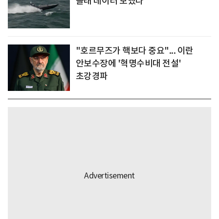
몰래 데이터 보냈다
"호르무즈가 핵보다 중요"... 이란
안보수장에 '혁명수비대 전설'
초강경파