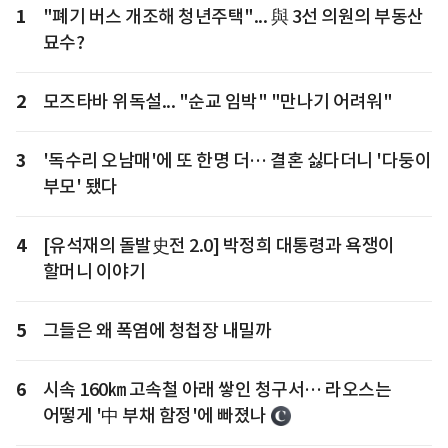
1
"폐기 버스 개조해 청년주택"... 與 3선 의원의 부동산
묘수?
2
모즈타바 위독설... "순교 임박" "만나기 어려워"
3
'독수리 오남매'에 또 한명 더… 결혼 싫다더니 '다둥이
부모' 됐다
4
[유석재의 돌발史전 2.0] 박정희 대통령과 욕쟁이
할머니 이야기
5
그들은 왜 폭염에 청첩장 내밀까
6
시속 160㎞ 고속철 아래 쌓인 청구서… 라오스는
어떻게 '中 부채 함정'에 빠졌나