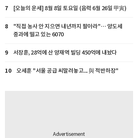
7
[오늘의 운세] 8월 8일 토요일 (음력 6월 26일 甲寅)
8
"직접 농사 안 지으면 내년까지 팔아라"… 양도세
중과에 떨고 있는 6070
9
서장훈, 28억에 산 양재역 빌딩 450억에 내놨다
10
오세훈 "서울 공급 씨말려놓고... 與 적반하장"