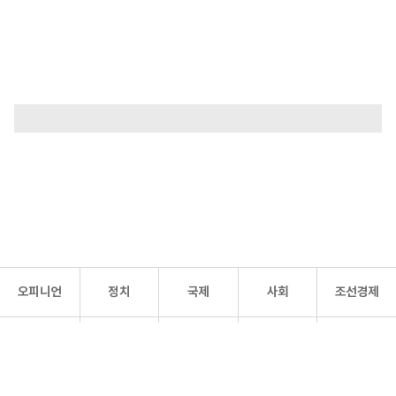
오피니언
정치
국제
사회
조선경제
문화·
조선
스포츠
건강
조선몰
연예
리더스