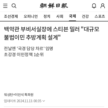
국제
조선경제
오피니언
정치
사회
건강
스포츠
백악관 부비서실장에 스티븐 밀러 "대규모
불법이민 추방계획 설계"
전날엔 '국경 담당 차르' 임명
초강경 이민정책 1순위
워싱턴=이민석 특파원
업데이트
2024.11.13. 00:35