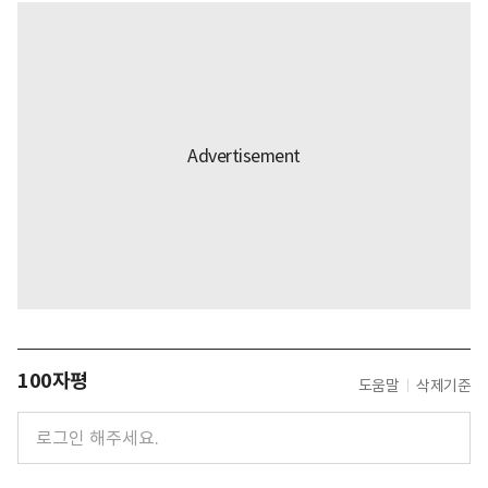
100자평
도움말
삭제기준