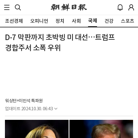
국제
조선경제
오피니언
정치
사회
건강
스포츠
D-7 막판까지 초박빙 미 대선…트럼프
경합주서 소폭 우위
워싱턴=이민석 특파원
업데이트
2024.10.30. 06:43