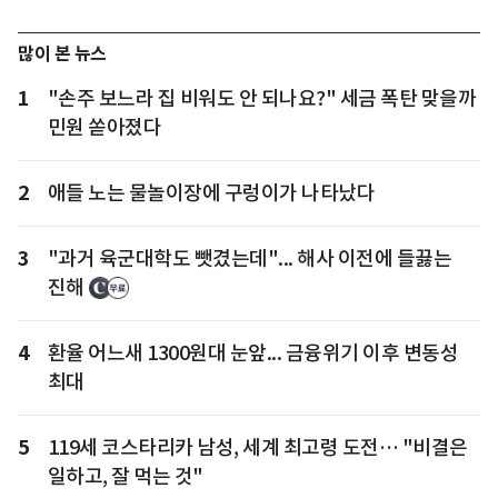
많이 본 뉴스
1
"손주 보느라 집 비워도 안 되나요?" 세금 폭탄 맞을까
민원 쏟아졌다
2
애들 노는 물놀이장에 구렁이가 나타났다
3
"과거 육군대학도 뺏겼는데"... 해사 이전에 들끓는
진해
4
환율 어느새 1300원대 눈앞... 금융위기 이후 변동성
최대
5
119세 코스타리카 남성, 세계 최고령 도전… "비결은
일하고, 잘 먹는 것"