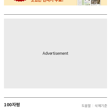
100자평
도움말
삭제기준