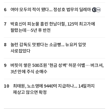
6
여야 모두의 적이 됐다... 정성호 법무의 딜레마
7
박효신이 피눈물 흘린 한남더힐, 125억 최고가에
팔렸는데…5년 후 반전
8
놀런 감독도 맛봤다는 소금빵... 뉴요커 입맛
사로잡았다
9
버핏이 쌓은 500조원 '현금 성벽' 허문 아벨… 버크셔,
3년 만에 주식 순매수
10
최태원, 노소영에 9440억 지급하나... 14일까지
재상고 않으면 확정