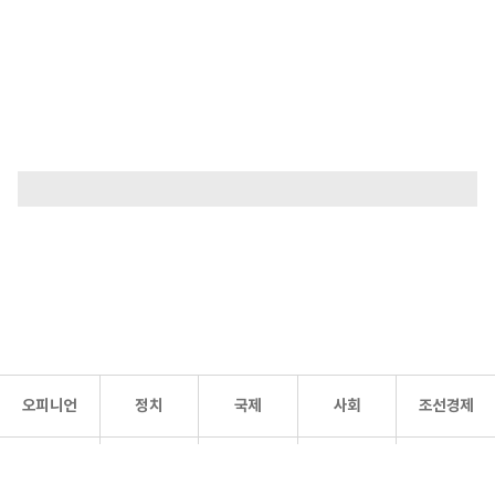
오피니언
정치
국제
사회
조선경제
문화·
조선
스포츠
건강
조선몰
연예
리더스