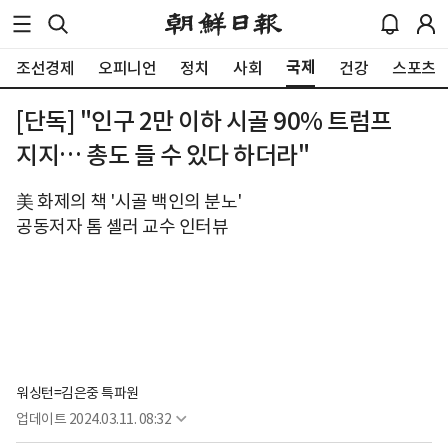
국제
조선경제
오피니언
정치
사회
건강
스포츠
[단독] "인구 2만 이하 시골 90% 트럼프
지지… 총도 들 수 있다 하더라"
美 화제의 책 '시골 백인의 분노'
공동저자 톰 셸러 교수 인터뷰
워싱턴=김은중 특파원
업데이트
2024.03.11. 08:32