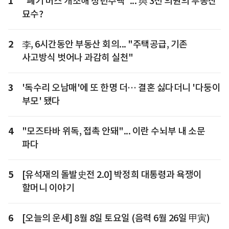
1
"폐기 버스 개조해 청년주택"... 與 3선 의원의 부동산
묘수?
2
李, 6시간동안 부동산 회의... "주택공급, 기존
사고방식 벗어나 과감히 실천"
3
'독수리 오남매'에 또 한명 더… 결혼 싫다더니 '다둥이
부모' 됐다
4
"모즈타바 위독, 접촉 안돼"... 이란 수뇌부 내 소문
파다
5
[유석재의 돌발史전 2.0] 박정희 대통령과 욕쟁이
할머니 이야기
6
[오늘의 운세] 8월 8일 토요일 (음력 6월 26일 甲寅)