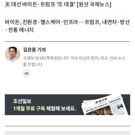
美 대선 바이든·트럼프 '또 대결' [원샷 국제뉴스]
바이든, 친환경·헬스케어·인프라… 트럼프, 내연차·방산
·전통 에너지
김은중 기자
국제부 워싱턴특파원입니다. 미국 대선과 정치, 외교·안보 뉴스
를 전합니다.