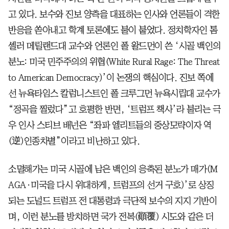
고 있다. 보수와 진보 양측을 대표하는 인사와 언론들이 격한
반응을 쏟아내고 학계 토론에도 불이 붙었다. 정치학자인 톰
셸러 메릴랜드대 교수와 언론인 폴 왈드먼이 쓴 ‘시골 백인의
분노: 미국 민주주의의 위협(White Rural Rage: The Threat
to American Democracy)’이 논쟁의 핵심이다. 진보 쪽에
선 뉴욕타임스 칼럼니스트인 폴 크루그먼 뉴욕시립대 교수가
“정곡을 찔렀다”고 호평한 반면, ‘트럼프 책사’라 불리는 극
우 인사 스티브 배넌은 “좌파 엘리트들의 중상모략이자 역
(逆)인종차별”이라고 비난하고 있다.
소멸해가는 미국 시골에 남은 백인의 응축된 분노가 매가(M
AGA·미국을 다시 위대하게, 트럼프의 선거 구호)’로 상징
되는 도널드 트럼프 전 대통령과 극단적 보수의 지지 기반이
며, 이런 분노를 방치하면 국가 전복(顚覆) 시도와 같은 더