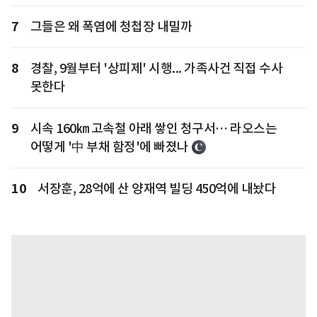
7
그들은 왜 폭염에 청첩장 내밀까
8
경찰, 9월부터 '상피제' 시행... 가족사건 직접 수사
못한다
9
시속 160㎞ 고속철 아래 쌓인 청구서… 라오스는
어떻게 '中 부채 함정'에 빠졌나
10
서장훈, 28억에 산 양재역 빌딩 450억에 내놨다