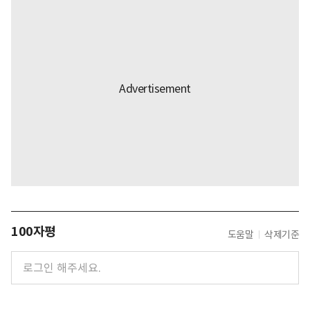
100자평
도움말
삭제기준