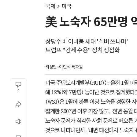
국제
미국
美 노숙자 65만명 
상당수 베이비붐 세대 '실버 쓰나미'
트럼프 "강제 수용" 정치 쟁점화
워싱턴=이민석 특파원
미국 주택도시개발부(HUD)는 올해 1월 미국
0
해 12%(약 7만명) 늘어난 것으로 집계했다
(WSJ)은 1월에 하루 이상 노숙을 경험한 
집계한 2007년 이후 가장 많고, 전년 동
노숙자 문제가 심각한 사회 문제로 떠오른 
것으로 나타나면서, 내년 대선에서 노숙자 