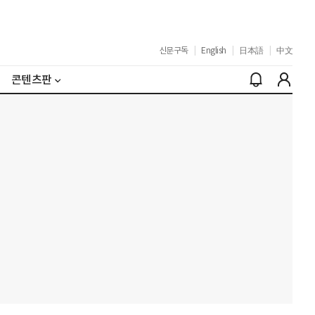
신문구독
|
English
|
日本語
|
中文
콘텐츠판