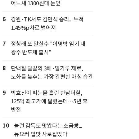
어느새 1300원대 눈앞
6
강원·TK서도 김민석 승리... 누적
1.45%p차로 벌어져
7
정청래 또 말실수 "이명박 임기 내
광주 반도체 출시"
8
단백질 달걀의 3배·밀가루 제로,
노화를 늦추는 가장 간편한 아침 습관
9
박효신이 피눈물 흘린 한남더힐,
125억 최고가에 팔렸는데…5년 후
반전
10
놀런 감독도 맛봤다는 소금빵...
뉴요커 입맛 사로잡았다