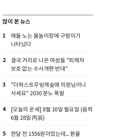
많이 본 뉴스
1
애들 노는 물놀이장에 구렁이가
나타났다
2
결국 거리로 나온 여성들 "피해자
보호 없는 수사개편 반대"
3
"더퍼스트무빙캐슬에 의원님이나
사세요" 2030 분노 폭발
4
[오늘의 운세] 8월 10일 월요일 (음력
6월 28일 丙辰)
5
한달 전 1556원이었는데... 환율