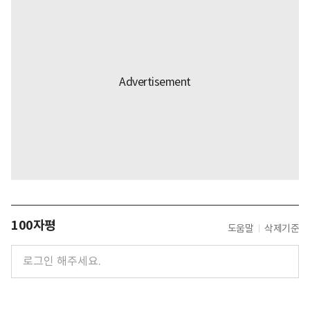
100자평
도움말
삭제기준