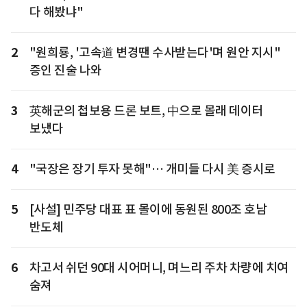
다 해봤냐"
2
"원희룡, '고속道 변경땐 수사받는다'며 원안 지시"
증인 진술 나와
3
英해군의 첩보용 드론 보트, 中으로 몰래 데이터
보냈다
4
"국장은 장기 투자 못해"… 개미들 다시 美 증시로
5
[사설] 민주당 대표 표 몰이에 동원된 800조 호남
반도체
6
차고서 쉬던 90대 시어머니, 며느리 주차 차량에 치여
숨져