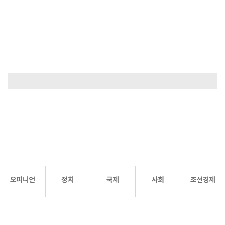
오피니언
정치
국제
사회
조선경제
문화·
조선
스포츠
건강
조선몰
연예
리더스