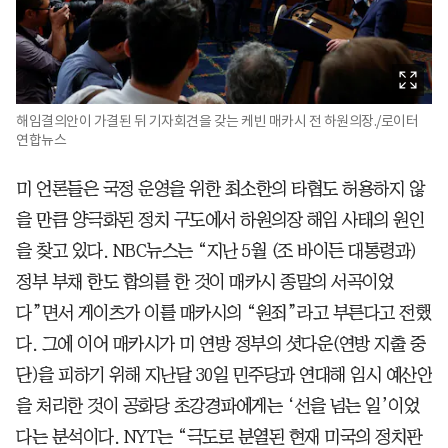
해임결의안이 가결된 뒤 기자회견을 갖는 케빈 매카시 전 하원의장./로이터
연합뉴스
미 언론들은 국정 운영을 위한 최소한의 타협도 허용하지 않
을 만큼 양극화된 정치 구도에서 하원의장 해임 사태의 원인
을 찾고 있다. NBC뉴스는 “지난 5월 (조 바이든 대통령과)
정부 부채 한도 합의를 한 것이 매카시 종말의 서곡이었
다”면서 게이츠가 이를 매카시의 “원죄”라고 부른다고 전했
다. 그에 이어 매카시가 미 연방 정부의 셧다운(연방 지출 중
단)을 피하기 위해 지난달 30일 민주당과 연대해 임시 예산안
을 처리한 것이 공화당 초강경파에게는 ‘선을 넘는 일’이었
다는 분석이다. NYT는 “극도로 분열된 현재 미국의 정치판