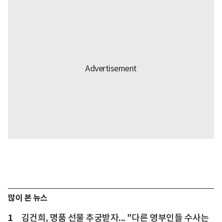
많이 본 뉴스
1
김건희, 명품 선물 추궁받자... "다른 영부인들 수사는