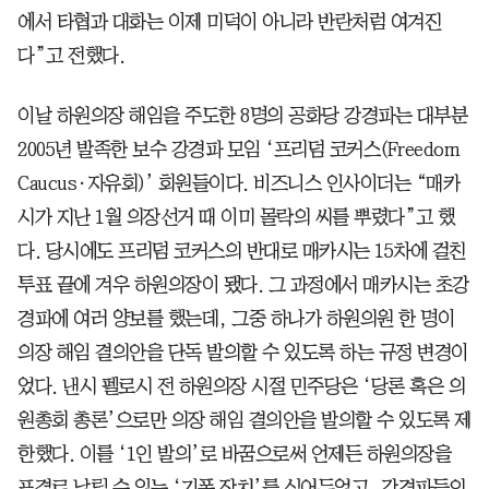
에서 타협과 대화는 이제 미덕이 아니라 반란처럼 여겨진
다”고 전했다.
이날 하원의장 해임을 주도한 8명의 공화당 강경파는 대부분
2005년 발족한 보수 강경파 모임 ‘프리덤 코커스(Freedom
Caucus·자유회)’ 회원들이다. 비즈니스 인사이더는 “매카
시가 지난 1월 의장선거 때 이미 몰락의 씨를 뿌렸다”고 했
다. 당시에도 프리덤 코커스의 반대로 매카시는 15차에 걸친
투표 끝에 겨우 하원의장이 됐다. 그 과정에서 매카시는 초강
경파에 여러 양보를 했는데, 그중 하나가 하원의원 한 명이
의장 해임 결의안을 단독 발의할 수 있도록 하는 규정 변경이
었다. 낸시 펠로시 전 하원의장 시절 민주당은 ‘당론 혹은 의
원총회 총론’으로만 의장 해임 결의안을 발의할 수 있도록 제
한했다. 이를 ‘1인 발의’로 바꿈으로써 언제든 하원의장을
표결로 날릴 수 있는 ‘기폭 장치’를 심어두었고, 강경파들의