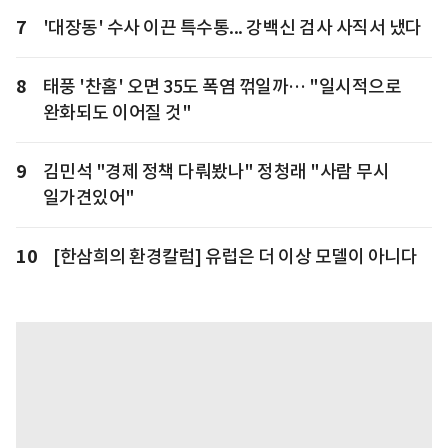
7
'대장동' 수사 이끈 특수통... 강백신 검사 사직서 냈다
8
태풍 '찬홈' 오면 35도 폭염 꺾일까… "일시적으로
완화되도 이어질 것"
9
김민석 "경제 정책 다뤄봤나" 정청래 "사람 무시
일가견있어"
10
[한삼희의 환경칼럼] 유럽은 더 이상 모델이 아니다