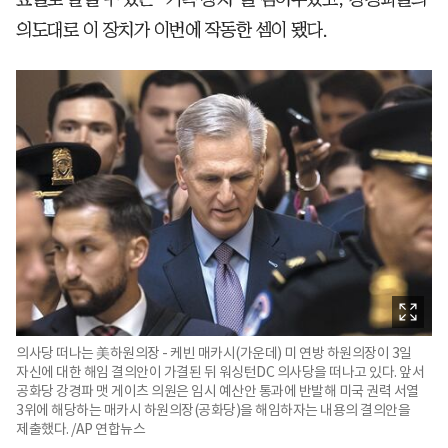
의도대로 이 장치가 이번에 작동한 셈이 됐다.
의사당 떠나는 美하원의장 - 케빈 매카시(가운데) 미 연방 하원의장이 3일
자신에 대한 해임 결의안이 가결된 뒤 워싱턴DC 의사당을 떠나고 있다. 앞서
공화당 강경파 맷 게이츠 의원은 임시 예산안 통과에 반발해 미국 권력 서열
3위에 해당하는 매카시 하원의장(공화당)을 해임하자는 내용의 결의안을
제출했다. /AP 연합뉴스