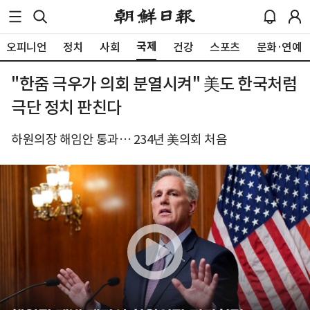
국제
오피니언
정치
사회
건강
스포츠
문화·연예
"한줌 극우가 의회 분열시켜" 美도 한국처럼
극단 정치 판친다
하원의장 해임안 통과… 234년 美의회 처음