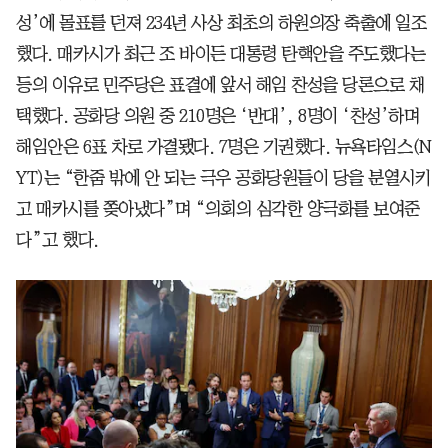
성’에 몰표를 던져 234년 사상 최초의 하원의장 축출에 일조
했다. 매카시가 최근 조 바이든 대통령 탄핵안을 주도했다는
등의 이유로 민주당은 표결에 앞서 해임 찬성을 당론으로 채
택했다. 공화당 의원 중 210명은 ‘반대’, 8명이 ‘찬성’하며
해임안은 6표 차로 가결됐다. 7명은 기권했다. 뉴욕타임스(N
YT)는 “한줌 밖에 안 되는 극우 공화당원들이 당을 분열시키
고 매카시를 쫒아냈다”며 “의회의 심각한 양극화를 보여준
다”고 했다.