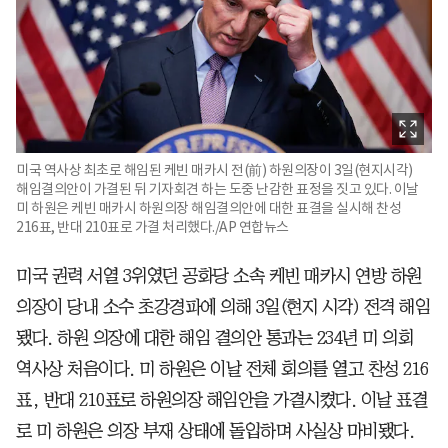
미국 역사상 최초로 해임된 케빈 매카시 전(前) 하원의장이 3일(현지시각)
해임결의안이 가결된 뒤 기자회견 하는 도중 난감한 표정을 짓고 있다. 이날
미 하원은 케빈 매카시 하원의장 해임결의안에 대한 표결을 실시해 찬성
216표, 반대 210표로 가결 처리했다./AP 연합뉴스
미국 권력 서열 3위였던 공화당 소속 케빈 매카시 연방 하원
의장이 당내 소수 초강경파에 의해 3일(현지 시각) 전격 해임
됐다. 하원 의장에 대한 해임 결의안 통과는 234년 미 의회
역사상 처음이다. 미 하원은 이날 전체 회의를 열고 찬성 216
표, 반대 210표로 하원의장 해임안을 가결시켰다. 이날 표결
로 미 하원은 의장 부재 상태에 돌입하며 사실상 마비됐다.