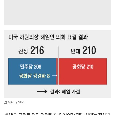
그래픽=양인성