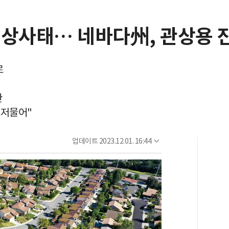
비상사태… 네바다州, 관상용 
로
한
 저물어"
업데이트
2023.12.01. 16:44