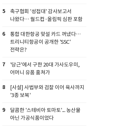
5
축구협회 '성접대' 감사보고서
나왔다… 월드컵·올림픽 심판 포함
6
통합 대한항공 맞설 카드 꺼냈다…
트리니티항공이 공개한 'SSC'
전략은?
7
'당근'에서 구한 20대 가사도우미,
어머니 유품 훔쳐가
8
[사설] 사법부와 검찰 이어 육사까지
'3종 보복'
9
달콤한 '스테비아 토마토'... 농산물
아닌 가공식품이었다