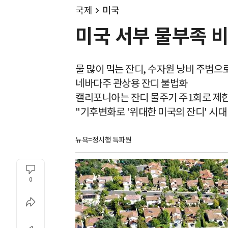
국제
미국
미국 서부 물부족 
물 많이 먹는 잔디, 수자원 낭비 주범으
네바다주 관상용 잔디 불법화
캘리포니아는 잔디 물주기 주1회로 제
"기후변화로 '위대한 미국의 잔디' 시대
뉴욕=정시행 특파원
0