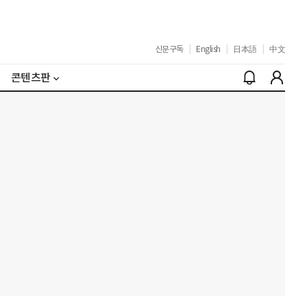
신문구독
|
English
|
日本語
|
中文
콘텐츠판