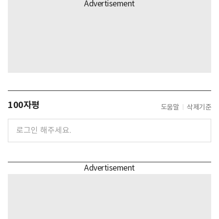
100자평
도움말
삭제기준