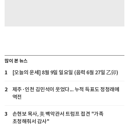
많이 본 뉴스
1
[오늘의 운세] 8월 9일 일요일 (음력 6월 27일 乙卯)
2
제주·인천 김민석이 웃었다... 누적 득표도 정청래에
역전
3
손현보 목사, 美 백악관서 트럼프 접견 "가족
초청해줘서 감사"