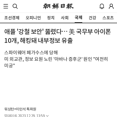
국제
조선경제
오피니언
정치
사회
건강
스포츠
애플 '강철 보안' 뚫렸다… 美 국무부 아이폰
10개, 해킹돼 내부정보 유출
스파이웨어 페가수스에 당해
미 외교관, 정보 요원 노린 '아바나 증후군' 원인 "여전히
미궁"
워싱턴=이민석 특파원
업데이트
2023.12.29. 13:59