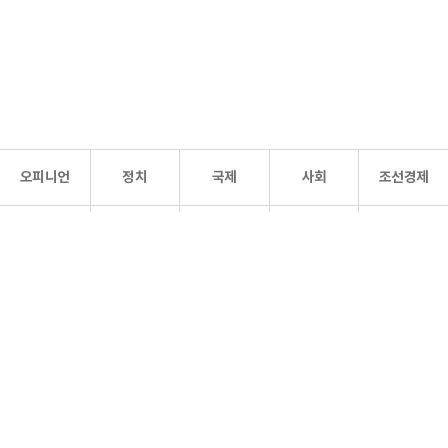
오피니언
정치
국제
사회
조선경제
문화·
조선
스포츠
건강
조선몰
연예
리더스
조선일보 공식 SNS
개인정보처리방침
사이트맵
Copyright 조선일보 All rights reserved. 무단 전재 및 재배포 금지.