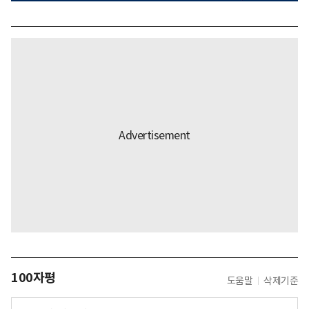
100자평
도움말
삭제기준