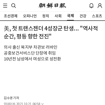
국제
조선경제
오피니언
정치
사회
건강
스포츠
美, 첫 트랜스젠더 4성장군 탄생... "역사적
순간, 평등 향한 전진"
의사 출신 복지부 차관보 러바인
공중보건서비스단 단장에 취임
10년전 남성에서 여성으로 성전환
김수경 기자
업데이트
2021.10.21. 06:58