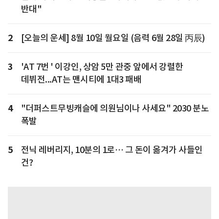
반대"
2
[오늘의 운세] 8월 10일 월요일 (음력 6월 28일 丙辰)
3
'AT 7번 ' 이강인, 상암 5만 관중 앞에서 강렬한
데뷔전...AT는 맨시티에 1대3 패배
4
"더퍼스트무빙캐슬에 의원님이나 사세요" 2030 분노
폭발
5
전닉 레버리지, 10분의 1로… 그 돈이 옮겨가 사들인
건?