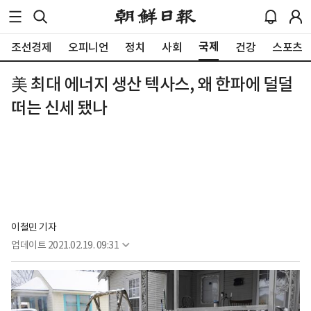
국제
조선경제
오피니언
정치
사회
건강
스포츠
美 최대 에너지 생산 텍사스, 왜 한파에 덜덜
떠는 신세 됐나
이철민 기자
업데이트
2021.02.19. 09:31