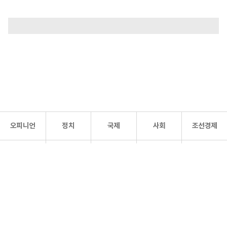
오피니언
정치
국제
사회
조선경제
문화·
조선
스포츠
건강
조선몰
연예
리더스
조선일보 공식 SNS