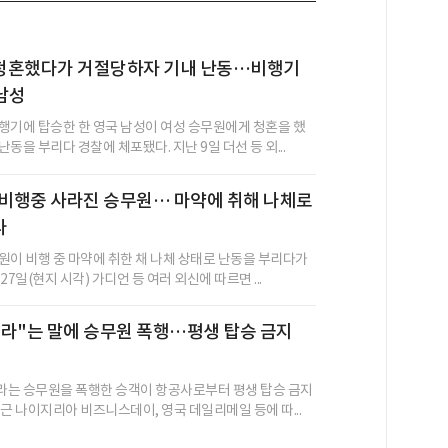
청혼했다가 거절당하자 기내 난동…비행기
남성
행기에 탑승한 한 영국 남성이 여성 승무원에게 청혼을 했
동을 부리다 경찰에 체포됐다. 지난 9일 더선 등 외...
 비행중 사라진 승무원… 마약에 취해 나체로
다
원이 비행 중 마약에 취한 채 나체 상태로 난동을 부리다가
27일(현지 시각) 가디언 등 여러 외신에 따르면 ...
라"는 말에 승무원 폭행…평생 탑승 금지
는 승무원을 폭행한 승객이 항공사로부터 평생 탑승 금지
근 나이지리아 비즈니스데이, 영국 데일리메일 등에 따...