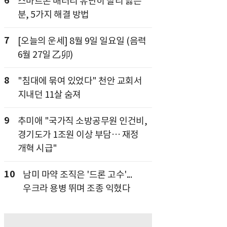
6
스마트폰 배터리 유난히 빨리 닳는
분, 5가지 해결 방법
7
[오늘의 운세] 8월 9일 일요일 (음력
6월 27일 乙卯)
8
"침대에 묶여 있었다" 천안 교회서
지내던 11살 숨져
9
추미애 "국가직 소방공무원 인건비,
경기도가 1조원 이상 부담… 재정
개혁 시급"
10
남미 마약 조직은 '드론 고수'...
우크라 용병 뛰며 조종 익혔다