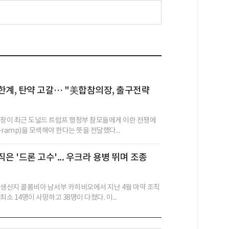
한계, 탄약 고갈… "美합참의장, 출구전략
의장이 최근 도널드 트럼프 행정부 참모들에게 이란 전쟁에
f-ramp)을 모색해야 한다는 뜻을 전달했다...
은 '드론 고수'... 우크라 용병 뛰며 조종
 생산지 콜롬비아 남서부 카히비오에서 지난 4월 마약 조직
최소 14명이 사망하고 38명이 다쳤다. 이...