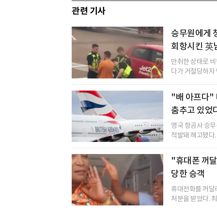
관련 기사
승무원에게 
회항시킨 英
만취한 상태로 비
다가 거절당하자 난
"배 아프다"
춤추고 있었
영국 항공사 승무
적발돼 해고됐다. 
"휴대폰 꺼달
당한 승객
휴대전화를 꺼달라
처분을 받았다. 최