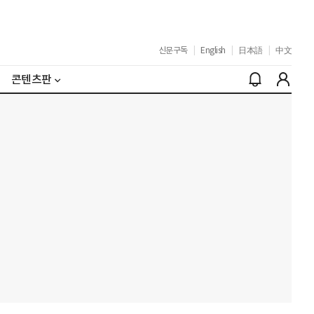
신문구독
|
English
|
日本語
|
中文
콘텐츠판