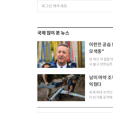
국제 많이 본 뉴스
이란전 공습 
모색중"
댄 케인 미 합참
서 출구 전략(of
남미 마약 조직
익혔다
세계 최대 코카인
이 민가를 공격해 