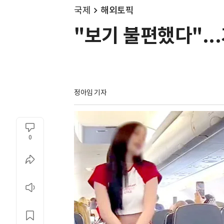
국제
해외토픽
"보기 불편했다"..
정아임 기자
0