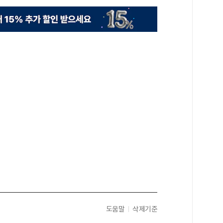
도움말
삭제기준