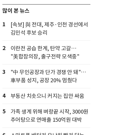
많이 본 뉴스
1
[속보] 與 전대, 제주·인천 경선에서
김민석 후보 승리
2
이란전 공습 한계, 탄약 고갈…
"美합참의장, 출구전략 모색중"
3
"中 무인공장과 단가 경쟁 안 돼"…
車부품 성지, 공장 20% 멈췄다
4
부동산 치솟으니 커지는 집안 싸움
5
가족 생계 위해 벼랑끝 시작, 3000원
추어탕으로 연매출 150억원 대박