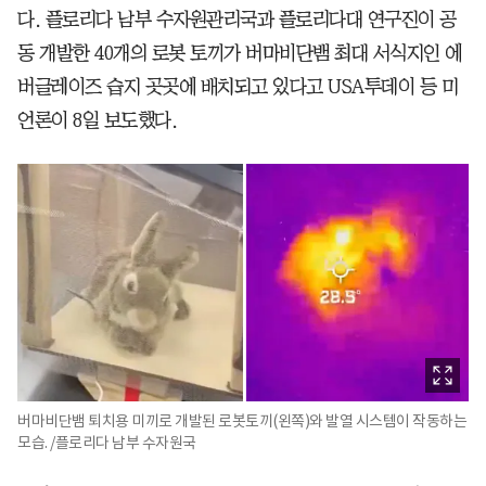
다. 플로리다 남부 수자원관리국과 플로리다대 연구진이 공
동 개발한 40개의 로봇 토끼가 버마비단뱀 최대 서식지인 에
버글레이즈 습지 곳곳에 배치되고 있다고 USA투데이 등 미
언론이 8일 보도했다.
버마비단뱀 퇴치용 미끼로 개발된 로봇토끼(왼쪽)와 발열 시스템이 작동하는
모습. /플로리다 남부 수자원국