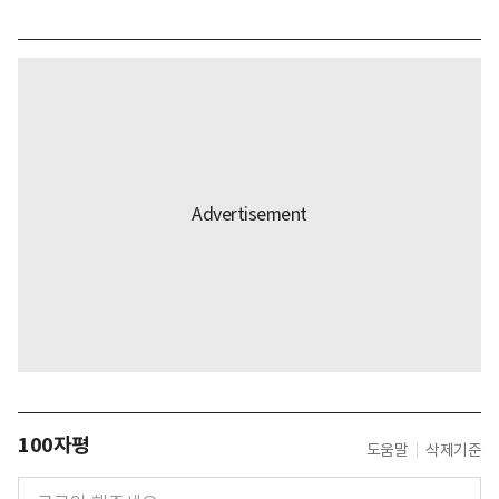
100자평
도움말
삭제기준