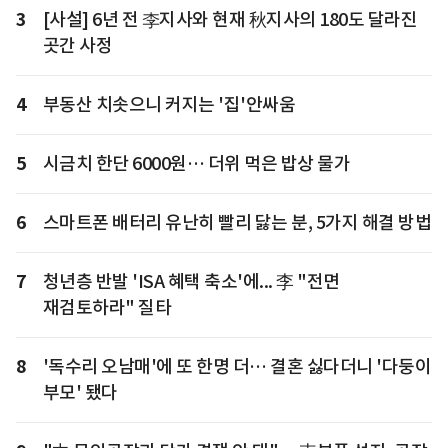
3
[사설] 6년 전 李지사와 현재 秋지사의 180도 달라진
곳간 사정
4
부동산 치솟으니 커지는 '집'안싸움
5
시금치 한단 6000원… 더위 먹은 밥상 물가
6
스마트폰 배터리 유난히 빨리 닳는 분, 5가지 해결 방법
7
청년층 반발 'ISA 혜택 축소'에... 李 "전면
재검토하라" 질타
8
'독수리 오남매'에 또 한명 더… 결혼 싫다더니 '다둥이
부모' 됐다