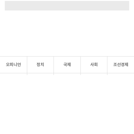
오피니언
정치
국제
사회
조선경제
문화·
조선
스포츠
건강
조선몰
연예
리더스
조선일보 공식 SNS
개인정보처리방침
사이트맵