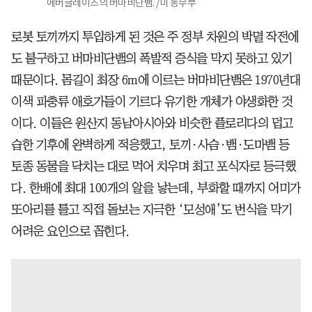
에버글레이즈의 버마비단뱀. /미 농무부
로봇 토끼까지 투입하게 된 것은 주 정부 차원의 박멸 작전에
도 불구하고 버마비단뱀의 폭발적 증식을 막지 못하고 있기
때문이다. 몸길이 최장 6m에 이르는 버마비단뱀은 1970년대
이색 파충류 애호가들이 기르다 유기한 개체가 야생화한 것
이다. 이들은 원산지 동남아시아와 비슷한 플로리다의 덥고
습한 기후에 완벽하게 적응했고, 토끼·사슴·뱀·도마뱀 등
토종 동물을 닥치는 대로 먹어 치우며 최고 포식자로 등극했
다. 한배에 최대 100개의 알을 낳는데, 부화할 때까지 어미가
또아리를 틀고 직접 돌보는 지극한 ‘모성애’도 번식을 막기
어려운 요인으로 꼽힌다.