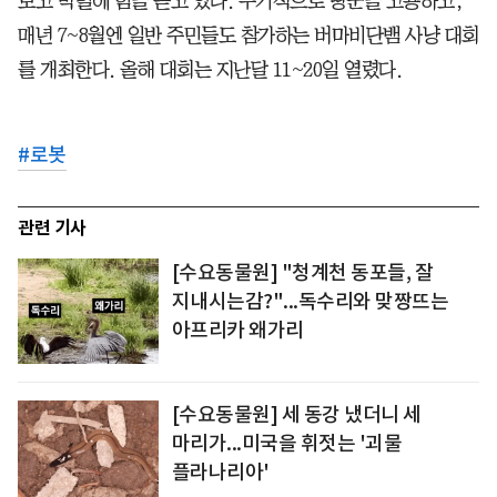
보고 박멸에 힘을 쏟고 있다. 주기적으로 땅꾼을 고용하고,
매년 7~8월엔 일반 주민들도 참가하는 버마비단뱀 사냥 대회
를 개최한다. 올해 대회는 지난달 11~20일 열렸다.
#
로봇
관련 기사
[수요동물원] "청계천 동포들, 잘
지내시는감?"...독수리와 맞짱뜨는
아프리카 왜가리
[수요동물원] 세 동강 냈더니 세
마리가...미국을 휘젓는 '괴물
플라나리아'