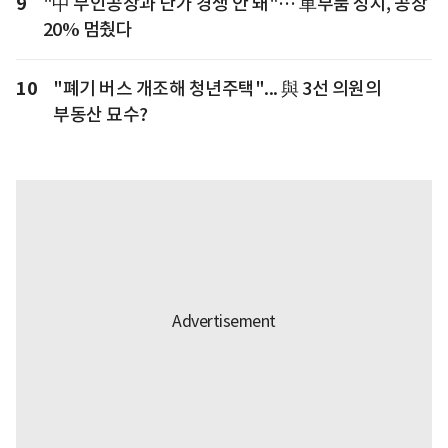
9
"中 무인공장과 단가 경쟁 안 돼"… 車부품 성지, 공장
20% 멈췄다
10
"폐기 버스 개조해 청년주택"... 與 3선 의원의
부동산 묘수?