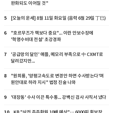
완화되도 이어질 것"
5
[오늘의 운세] 8월 11일 화요일 (음력 6월 29일 丁巳)
6
"호르무즈가 핵보다 중요"... 이란 안보수장에
'혁명수비대 전설' 초강경파
7
'공급망의 달인' 애플, 메모리 부족으로 中 CXMT로
달려갔지만...
8
"원희룡, '양평고속도로 변경안 하면 수사받는다'며
원안대로 하라 지시" 법정 진술 나와
9
'대장동' 수사 이끈 특수통... 강백신 검사 사직서 냈다
10
KB "삼전 주주환원 10배 예상"… 6000피 횡보장