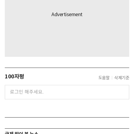
100자평
도움말
삭제기준