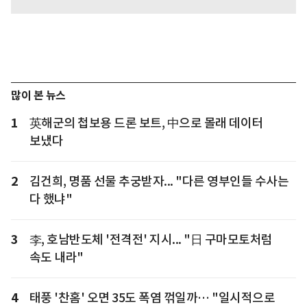
많이 본 뉴스
1
英해군의 첩보용 드론 보트, 中으로 몰래 데이터
보냈다
2
김건희, 명품 선물 추궁받자... "다른 영부인들 수사는
다 했냐"
3
李, 호남반도체 '전격전' 지시... "日 구마모토처럼
속도 내라"
4
태풍 '찬홈' 오면 35도 폭염 꺾일까… "일시적으로