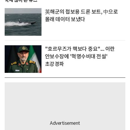
국제 많이 본 뉴스
英해군의 첩보용 드론 보트, 中으로
몰래 데이터 보냈다
"호르무즈가 핵보다 중요"... 이란
안보수장에 '혁명수비대 전설'
초강경파