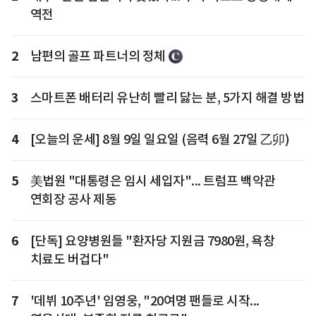
역전
2
남편의 골프 파트너의 정체
3
스마트폰 배터리 유난히 빨리 닳는 분, 5가지 해결 방법
4
[오늘의 운세] 8월 9일 일요일 (음력 6월 27일 乙卯)
5
美법원 "대통령은 임시 세입자"... 트럼프 백악관
연회장 공사 제동
6
[단독] 요양병원들 "환자당 지원금 7980원, 욕창
치료도 버겁다"
7
'데뷔 10주년' 임영웅, "20여명 팬들로 시작...