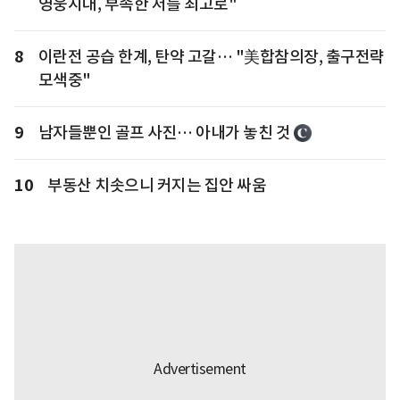
영웅시대, 부족한 저를 최고로"
8
이란전 공습 한계, 탄약 고갈… "美합참의장, 출구전략
모색중"
9
남자들뿐인 골프 사진… 아내가 놓친 것
10
부동산 치솟으니 커지는 집안 싸움