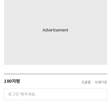
100자평
도움말
삭제기준