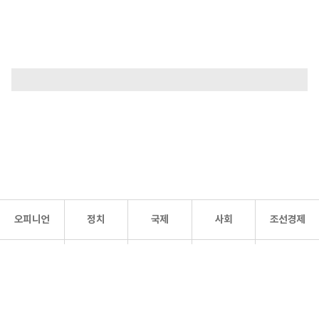
오피니언
정치
국제
사회
조선경제
문화·
조선
스포츠
건강
조선몰
연예
리더스
조선일보 공식 SNS