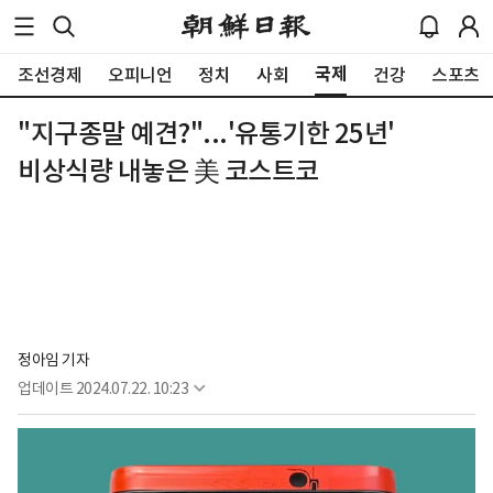
국제
조선경제
오피니언
정치
사회
건강
스포츠
"지구종말 예견?"...'유통기한 25년'
비상식량 내놓은 美 코스트코
정아임 기자
업데이트
2024.07.22. 10:23