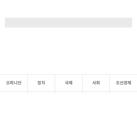
오피니언
정치
국제
사회
조선경제
문화·
조선
스포츠
건강
조선몰
연예
리더스
조선일보 공식 SNS