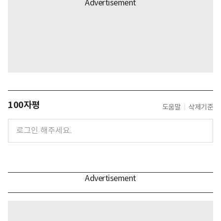
100자평
도움말
삭제기준