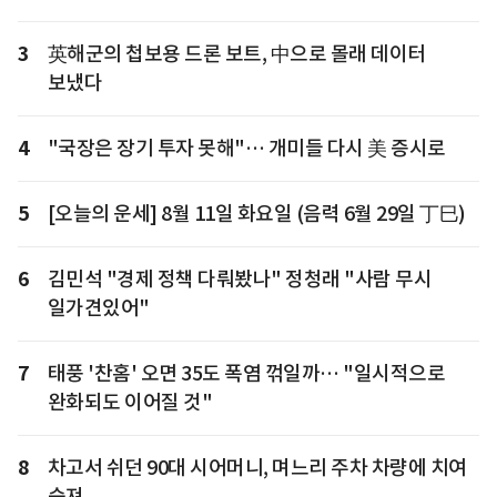
3
英해군의 첩보용 드론 보트, 中으로 몰래 데이터
보냈다
4
"국장은 장기 투자 못해"… 개미들 다시 美 증시로
5
[오늘의 운세] 8월 11일 화요일 (음력 6월 29일 丁巳)
6
김민석 "경제 정책 다뤄봤나" 정청래 "사람 무시
일가견있어"
7
태풍 '찬홈' 오면 35도 폭염 꺾일까… "일시적으로
완화되도 이어질 것"
8
차고서 쉬던 90대 시어머니, 며느리 주차 차량에 치여
숨져