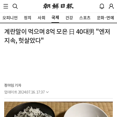
국제
오피니언
정치
사회
건강
스포츠
문화·연예
계란말이 먹으며 8억 모은 日 40대男 "엔저
지속, 헛살았다"
정아임 기자
업데이트
2024.07.16. 17:37