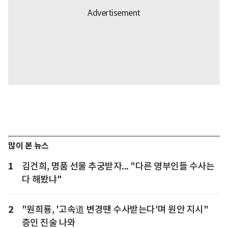
많이 본 뉴스
1
김건희, 명품 선물 추궁받자... "다른 영부인들 수사는
다 해봤냐"
2
"원희룡, '고속道 변경땐 수사받는다'며 원안 지시"
증인 진술 나와