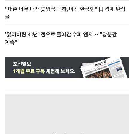
"매춘 너무 나가 美입국 막혀, 이젠 한국행" 日 경제 탄식
글
'잃어버린 30년' 전으로 돌아간 수퍼 엔저… "당분간
계속"