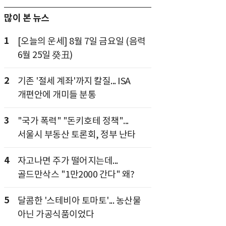
많이 본 뉴스
1
[오늘의 운세] 8월 7일 금요일 (음력
6월 25일 癸丑)
2
기존 '절세 계좌'까지 칼질... ISA
개편안에 개미들 분통
3
"국가 폭력" "돈키호테 정책"...
서울시 부동산 토론회, 정부 난타
4
자고나면 주가 떨어지는데...
골드만삭스 "1만2000 간다" 왜?
5
달콤한 '스테비아 토마토'... 농산물
아닌 가공식품이었다