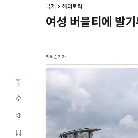
국제
해외토픽
여성 버블티에 발기
최혜승 기자 
0