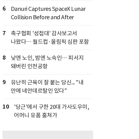
6
Danuri Captures SpaceX Lunar
Collision Before and After
7
축구협회 '성접대' 감사보고서
나왔다… 월드컵·올림픽 심판 포함
8
낮엔 노인, 밤엔 노숙인… 피서지
돼버린 인천공항
9
유난히 근육이 잘 붙는 당신... "내
안에 네안데르탈인 있다"
10
'당근'에서 구한 20대 가사도우미,
어머니 유품 훔쳐가