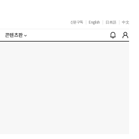
신문구독
|
English
|
日本語
|
中文
콘텐츠판