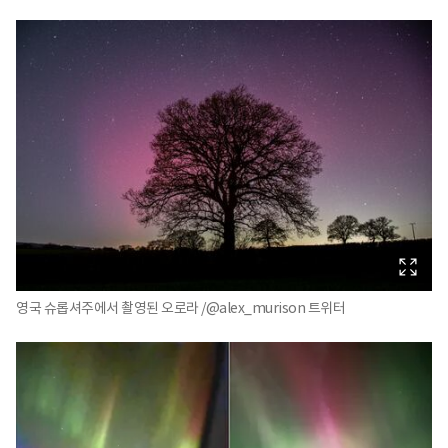
영국 슈롭셔주에서 촬영된 오로라 /@alex_murison 트위터