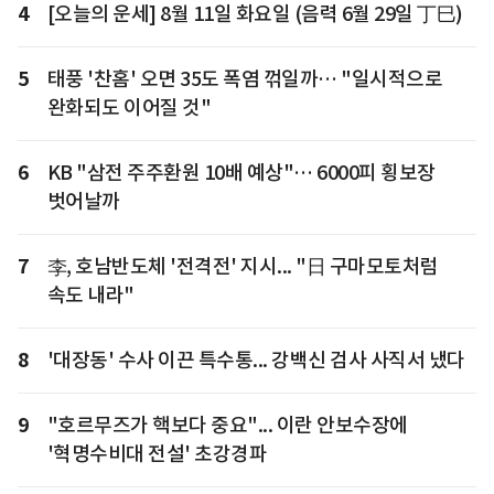
4
[오늘의 운세] 8월 11일 화요일 (음력 6월 29일 丁巳)
5
태풍 '찬홈' 오면 35도 폭염 꺾일까… "일시적으로
완화되도 이어질 것"
6
KB "삼전 주주환원 10배 예상"… 6000피 횡보장
벗어날까
7
李, 호남반도체 '전격전' 지시... "日 구마모토처럼
속도 내라"
8
'대장동' 수사 이끈 특수통... 강백신 검사 사직서 냈다
9
"호르무즈가 핵보다 중요"... 이란 안보수장에
'혁명수비대 전설' 초강경파