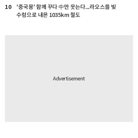
10
'중국몽' 함께 꾸다 中만 웃는다...라오스를 빚
수렁으로 내몬 1035km 철도