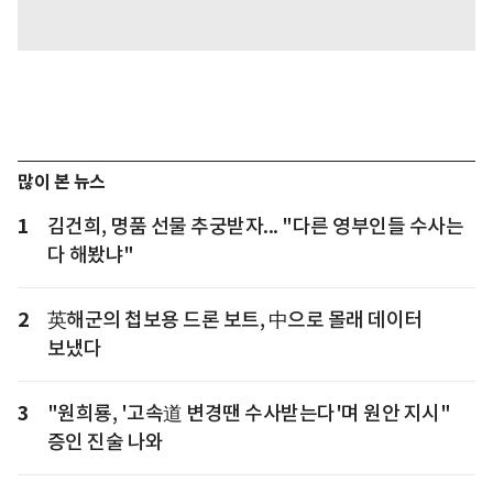
많이 본 뉴스
1
김건희, 명품 선물 추궁받자... "다른 영부인들 수사는
다 해봤냐"
2
英해군의 첩보용 드론 보트, 中으로 몰래 데이터
보냈다
3
"원희룡, '고속道 변경땐 수사받는다'며 원안 지시"
증인 진술 나와