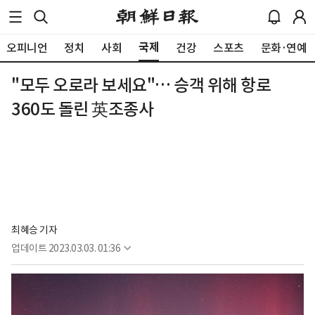
국제
오피니언
정치
사회
건강
스포츠
문화·연예
"모두 오로라 보세요"… 승객 위해 항로
360도 돌린 英조종사
최혜승 기자 
업데이트
2023.03.03. 01:36