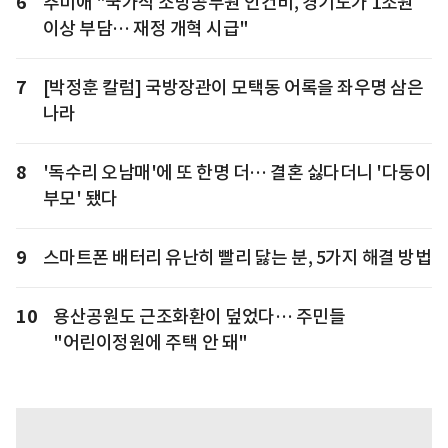
6
추미애 "국가직 소방공무원 인건비, 경기도가 1조원
이상 부담… 재정 개혁 시급"
7
[박정훈 칼럼] 국방장관이 모택동 어록을 좌우명 삼은
나라
8
'독수리 오남매'에 또 한명 더… 결혼 싫다더니 '다둥이
부모' 됐다
9
스마트폰 배터리 유난히 빨리 닳는 분, 5가지 해결 방법
10
용산공원도 근조화환이 덮었다… 주민들
"어린이정원에 주택 안 돼"