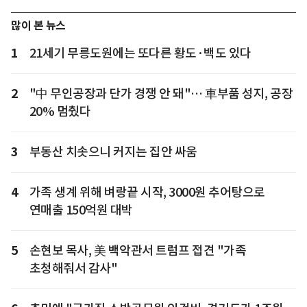
많이 본 뉴스
1
21세기 무릉도원에는 또다른 황도·백도 있다
2
"中 무인공장과 단가 경쟁 안 돼"… 車부품 성지, 공장
20% 멈췄다
3
부동산 치솟으니 커지는 집안 싸움
4
가족 생계 위해 벼랑끝 시작, 3000원 추어탕으로
연매출 150억원 대박
5
손현보 목사, 美 백악관서 트럼프 접견 "가족
초청해줘서 감사"