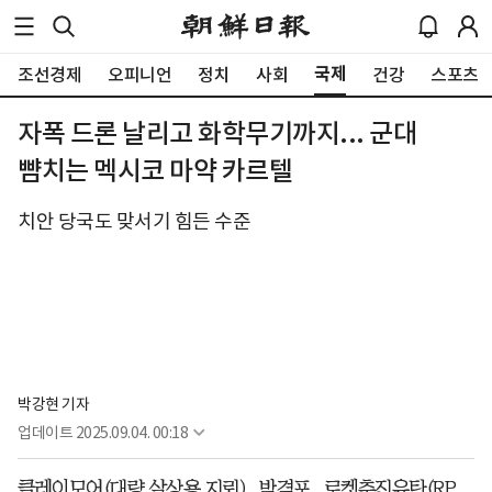
국제
조선경제
오피니언
정치
사회
건강
스포츠
자폭 드론 날리고 화학무기까지... 군대
뺨치는 멕시코 마약 카르텔
치안 당국도 맞서기 힘든 수준
박강현 기자
업데이트
2025.09.04. 00:18
클레이모어(대량 살상용 지뢰), 박격포, 로켓추진유탄(RP