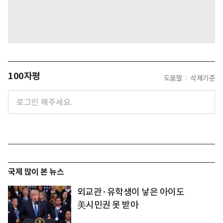
100자평
도움말
삭제기준
국제 많이 본 뉴스
외교관·유학생이 낳은 아이도
美시민권 못 받아