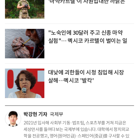
'마약카르텔'이 자원입대한 까닭은
"노숙인에 30달러 주고 신종 마약
실험"… 멕시코 카르텔이 벌이는 일
대낮에 괴한들이 시청 침입해 시장
살해…멕시코 '발칵'
박강현 기자
국제부
2021년 입사해 사회부 기동·법조팀, 스포츠부를 거쳐 지금은
세상만사를 들여다보는 국제부에 있습니다. 대학에서 정치외교
학을 전공했고, 영어(원어민급)·스페인어(중급)를 구사할 수 있