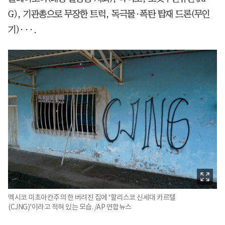
G), 기관총으로 무장한 트럭, 독극물·폭탄 탑재 드론(무인
기)···.
멕시코 미초아칸주의 한 버려진 집에 ‘할리스코 신세대 카르텔
(CJNG)'이라고 적혀 있는 모습. /AP 연합뉴스