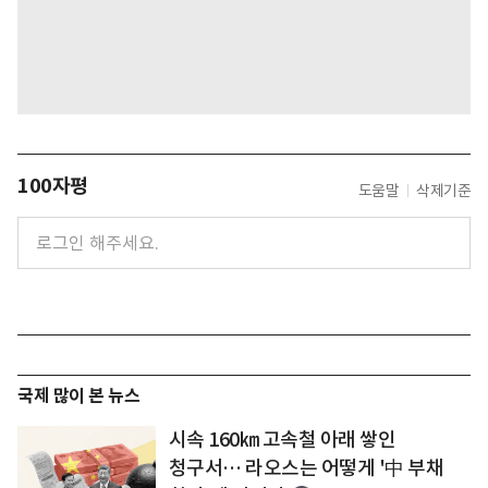
100자평
도움말
삭제기준
국제 많이 본 뉴스
시속 160㎞ 고속철 아래 쌓인
청구서… 라오스는 어떻게 '中 부채