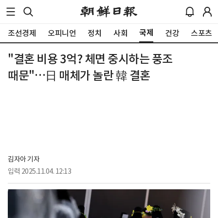
국제
조선경제
오피니언
정치
사회
건강
스포츠
"결혼 비용 3억? 체면 중시하는 풍조
때문"…日 매체가 놀란 韓 결혼
김자아 기자
입력
2025.11.04. 12:13