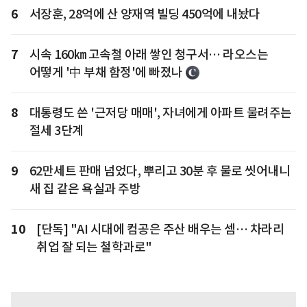
6
서장훈, 28억에 산 양재역 빌딩 450억에 내놨다
7
시속 160㎞ 고속철 아래 쌓인 청구서… 라오스는
어떻게 '中 부채 함정'에 빠졌나
8
대통령도 쓴 '근저당 매매', 자녀에게 아파트 물려주는
절세 3단계
9
62만세트 판매 넘었다, 뿌리고 30분 후 물로 씻어내니
새 집 같은 욕실과 주방
10
[단독] "AI 시대에 컴공은 주산 배우는 셈… 차라리
취업 잘 되는 철학과로"