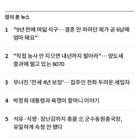
많이 본 뉴스
1
"9년 만에 여덟 식구… 결혼 안 하려던 제가 곧 6남매
엄마 돼요"
2
"직접 농사 안 지으면 내년까지 팔아라"… 양도세
중과에 떨고 있는 6070
3
무너진 '전세 4년 보장'… 집주인 전화 두려운 세입자
4
박정희 대통령과 욕쟁이 할머니 이야기
5
석유·식량·장난감까지 총괄 北 군수동원총국장,
유일하게 숙청 안 됐다