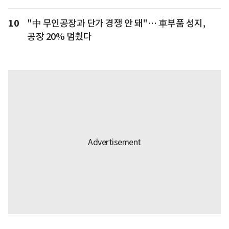
10
"中 무인공장과 단가 경쟁 안 돼"… 車부품 성지,
공장 20% 멈췄다