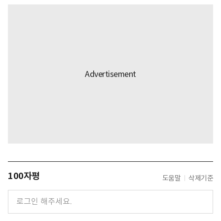
100자평
도움말
삭제기준