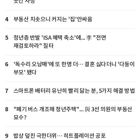
곳간 사정
4
부동산 치솟으니 커지는 '집'안싸움
5
청년층 반발 'ISA 혜택 축소'에... 李 "전면
재검토하라" 질타
6
'독수리 오남매'에 또 한명 더… 결혼 싫다더니 '다둥이
부모' 됐다
7
스마트폰 배터리 유난히 빨리 닳는 분, 5가지 해결 방법
8
"폐기 버스 개조해 청년주택"... 與 3선 의원의 부동산
묘수?
9
밥상 덮친 극한더위… 히트플레이션 공포