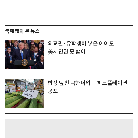
국제 많이 본 뉴스
외교관·유학생이 낳은 아이도
美시민권 못 받아
밥상 덮친 극한더위… 히트플레이션
공포