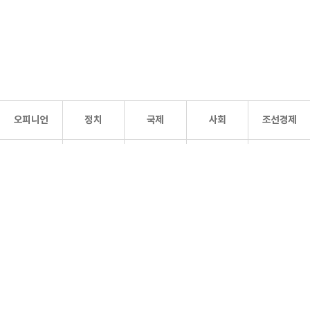
오피니언
정치
국제
사회
조선경제
문화·
조선
스포츠
건강
조선몰
연예
리더스
조선일보 공식 SNS
개인정보처리방침
사이트맵
Copyright 조선일보 All rights reserved. 무단 전재 및 재배포 금지.