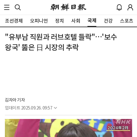
국제
조선경제
오피니언
정치
사회
건강
스포츠
"유부남 직원과 러브호텔 들락"…'보수
왕국' 뚫은 日 시장의 추락
김자아 기자
업데이트
2025.09.26. 09:57