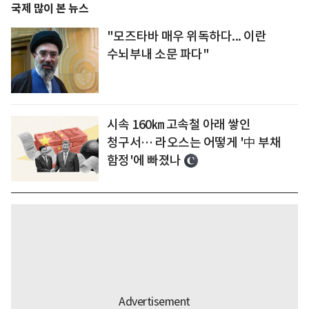
국제 많이 본 뉴스
"모즈타바 매우 위독하다... 이란
수뇌부내 소문 파다"
시속 160㎞ 고속철 아래 쌓인
청구서… 라오스는 어떻게 '中 부채
함정'에 빠졌나