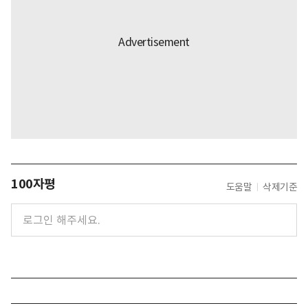
100자평
도움말
삭제기준