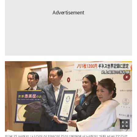
일본 김 브랜드 ‘시오야 이치반’의 김이 ‘경매에서 낙찰된 가장 비싼 김’으로