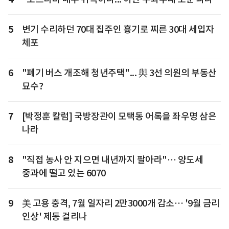
5
변기 수리하던 70대 집주인 흉기로 찌른 30대 세입자
체포
6
"폐기 버스 개조해 청년주택"... 與 3선 의원의 부동산
묘수?
7
[박정훈 칼럼] 국방장관이 모택동 어록을 좌우명 삼은
나라
8
"직접 농사 안 지으면 내년까지 팔아라"… 양도세
중과에 떨고 있는 6070
9
美 고용 충격, 7월 일자리 2만3000개 감소… '9월 금리
인상' 제동 걸리나