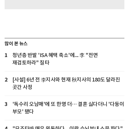
많이 본 뉴스
1
청년층 반발 'ISA 혜택 축소'에... 李 "전면
재검토하라" 질타
2
[사설] 6년 전 李지사와 현재 秋지사의 180도 달라진
곳간 사정
3
'독수리 오남매'에 또 한명 더… 결혼 싫다더니 '다둥이
부모' 됐다
4
"모즈타바 매우 위독하다... 이란 수뇌부내 소문 파다"