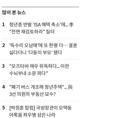
많이 본 뉴스
1
청년층 반발 'ISA 혜택 축소'에... 李
"전면 재검토하라" 질타
2
'독수리 오남매'에 또 한명 더… 결혼
싫다더니 '다둥이 부모' 됐다
3
"모즈타바 매우 위독하다... 이란
수뇌부내 소문 파다"
4
"폐기 버스 개조해 청년주택"... 與
3선 의원의 부동산 묘수?
5
[박정훈 칼럼] 국방장관이 모택동
어록을 좌우명 삼은 나라