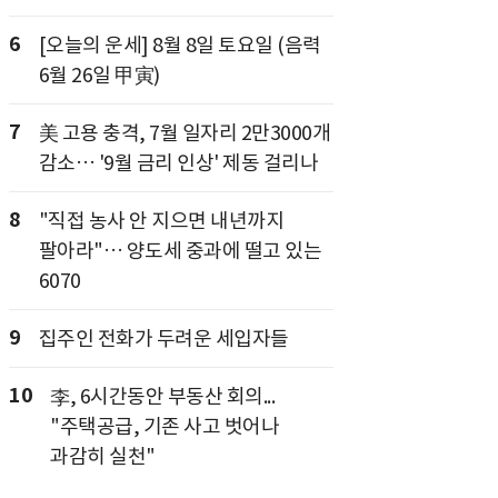
6
[오늘의 운세] 8월 8일 토요일 (음력
6월 26일 甲寅)
7
美 고용 충격, 7월 일자리 2만3000개
감소… '9월 금리 인상' 제동 걸리나
8
"직접 농사 안 지으면 내년까지
팔아라"… 양도세 중과에 떨고 있는
6070
9
집주인 전화가 두려운 세입자들
10
李, 6시간동안 부동산 회의...
"주택공급, 기존 사고 벗어나
과감히 실천"