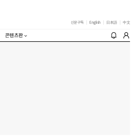
신문구독
|
English
|
日本語
|
中文
콘텐츠판