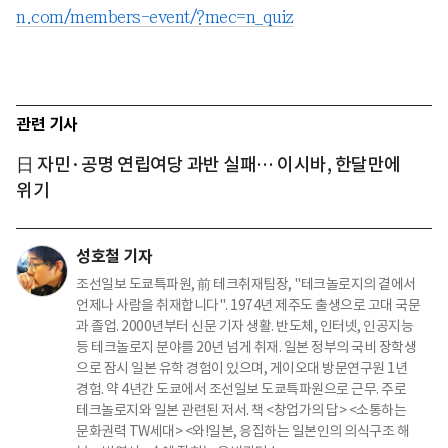
n.com/members-event/?mec=n_quiz
관련 기사
日 자민·공명 연립여당 과반 실패… 이시바, 한달만에
위기
성호철 기자
조선일보 도쿄특파원, 前 테크취재팀장, "테크놀로지의 곁에서
언제나 사람을 취재합니다". 1974년 제주도 출생으로 고대 국문
과 졸업. 2000년부터 신문 기자 생활. 반도체, 인터넷, 인공지능
등 테크놀로지 분야를 20년 넘게 취재. 일본 정부의 국비 장학생
으로 잠시 일본 유학 경험이 있으며, 게이오대 방문연구원 1년
경험. 약 4년간 도쿄에서 조선일보 도쿄특파원으로 근무. 주로
테크놀로지와 일본 관련된 저서. 책 <창업가의 답> <소통하는
문화권력 TW세대> <와!일본, 응집하는 일본인의 의식구조 해