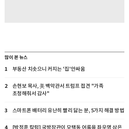
많이 본 뉴스
1
부동산 치솟으니 커지는 '집'안싸움
2
손현보 목사, 美 백악관서 트럼프 접견 "가족
초청해줘서 감사"
3
스마트폰 배터리 유난히 빨리 닳는 분, 5가지 해결 방법
4
[박정훈 칼럼] 국방장관이 모택동 어록을 좌우명 삼은