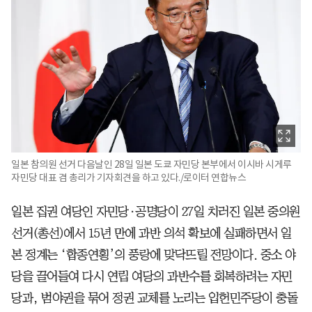
일본 참의원 선거 다음날인 28일 일본 도쿄 자민당 본부에서 이시바 시게루
자민당 대표 겸 총리가 기자회견을 하고 있다./로이터 연합뉴스
일본 집권 여당인 자민당·공명당이 27일 치러진 일본 중의원
선거(총선)에서 15년 만에 과반 의석 확보에 실패하면서 일
본 정계는 ‘합종연횡’의 풍랑에 맞닥뜨릴 전망이다. 중소 야
당을 끌어들여 다시 연립 여당의 과반수를 회복하려는 자민
당과, 범야권을 묶어 정권 교체를 노리는 입헌민주당이 충돌