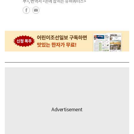
부>, 번역서 <손에 잡히는 유비쿼터스>