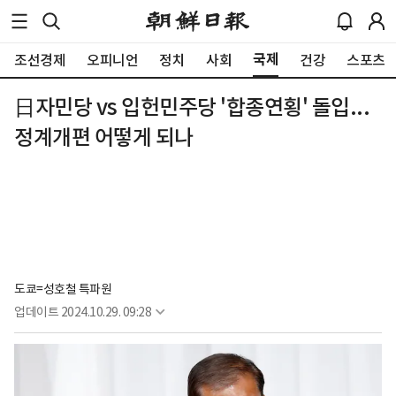
국제
조선경제
오피니언
정치
사회
건강
스포츠
日자민당 vs 입헌민주당 '합종연횡' 돌입...
정계개편 어떻게 되나
도쿄=성호철 특파원
업데이트
2024.10.29. 09:28