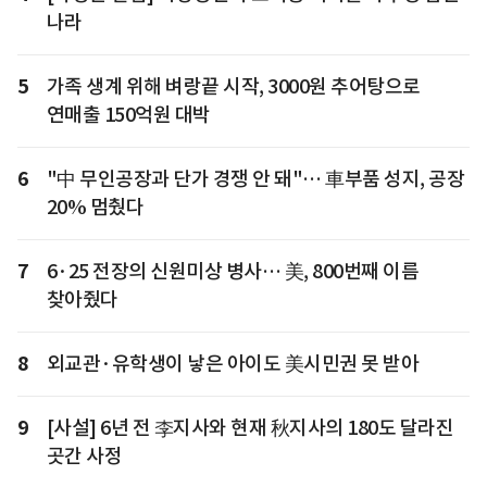
나라
5
가족 생계 위해 벼랑끝 시작, 3000원 추어탕으로
연매출 150억원 대박
6
"中 무인공장과 단가 경쟁 안 돼"… 車부품 성지, 공장
20% 멈췄다
7
6·25 전장의 신원미상 병사… 美, 800번째 이름
찾아줬다
8
외교관·유학생이 낳은 아이도 美시민권 못 받아
9
[사설] 6년 전 李지사와 현재 秋지사의 180도 달라진
곳간 사정