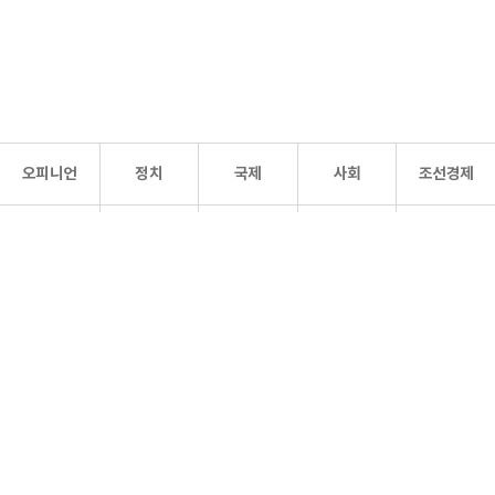
오피니언
정치
국제
사회
조선경제
문화·
조선
스포츠
건강
조선몰
연예
리더스
조선일보 공식 SNS
개인정보처리방침
사이트맵
Copyright 조선일보 All rights reserved. 무단 전재 및 재배포 금지.