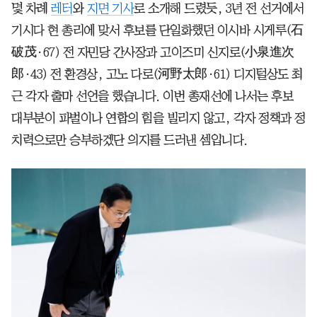
몇 차례
레터
와
지면 기사
로 소개해 드렸듯, 3년 전 선거에서
기시다 현 총리에 맞서 후보를 단일화했던 이시바 시게루(石
破茂·67) 전 자민당 간사장과 고이즈미 신지로(小泉進次
郎·43) 전 환경상, 고노 다로(河野太郎·61) 디지털상도 최
근 각자 출마 선언을 했습니다. 이번 총재선에 나서는 후보
대부분이 파벌이나 연합의 힘을 빌리지 않고, 각자 정책과 정
치력으로만 승부하겠단 의지를 드러낸 셈입니다.