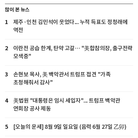
많이 본 뉴스
1
제주·인천 김민석이 웃었다... 누적 득표도 정청래에
역전
2
이란전 공습 한계, 탄약 고갈… "美합참의장, 출구전략
모색중"
3
손현보 목사, 美 백악관서 트럼프 접견 "가족
초청해줘서 감사"
4
美법원 "대통령은 임시 세입자"... 트럼프 백악관
연회장 공사 제동
5
[오늘의 운세] 8월 9일 일요일 (음력 6월 27일 乙卯)