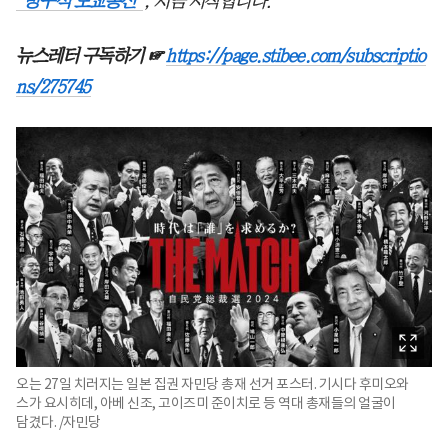
‘방구석 도쿄통신’
, 지금 시작합니다.
뉴스레터 구독하기 ☞
https://page.stibee.com/subscriptio
ns/275745
오는 27일 치러지는 일본 집권 자민당 총재 선거 포스터. 기시다 후미오와
스가 요시히데, 아베 신조, 고이즈미 준이치로 등 역대 총재들의 얼굴이
담겼다. /자민당