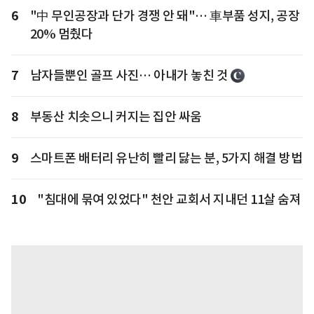
6
"中 무인공장과 단가 경쟁 안 돼"… 車부품 성지, 공장
20% 멈췄다
7
남자들뿐인 골프 사진… 아내가 놓친 것
8
부동산 치솟으니 커지는 집안 싸움
9
스마트폰 배터리 유난히 빨리 닳는 분, 5가지 해결 방법
10
"침대에 묶여 있었다" 천안 교회서 지내던 11살 숨져