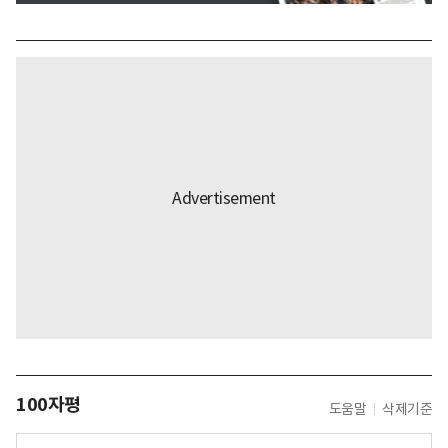
100자평
도움말
삭제기준