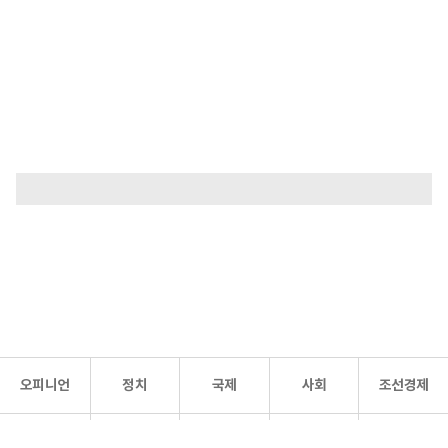
오피니언
정치
국제
사회
조선경제
문화·
조선
스포츠
건강
조선몰