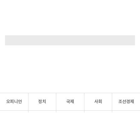
오피니언
정치
국제
사회
조선경제
문화·
조선
스포츠
건강
조선몰
연예
리더스