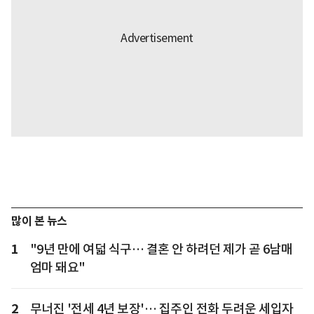
많이 본 뉴스
1
"9년 만에 여덟 식구… 결혼 안 하려던 제가 곧 6남매
엄마 돼요"
2
무너진 '전세 4년 보장'… 집주인 전화 두려운 세입자