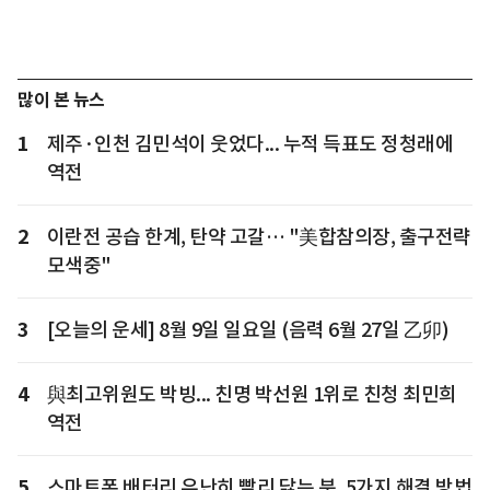
많이 본 뉴스
1
제주·인천 김민석이 웃었다... 누적 득표도 정청래에
역전
2
이란전 공습 한계, 탄약 고갈… "美합참의장, 출구전략
모색중"
3
[오늘의 운세] 8월 9일 일요일 (음력 6월 27일 乙卯)
4
與최고위원도 박빙... 친명 박선원 1위로 친청 최민희
역전
5
스마트폰 배터리 유난히 빨리 닳는 분, 5가지 해결 방법