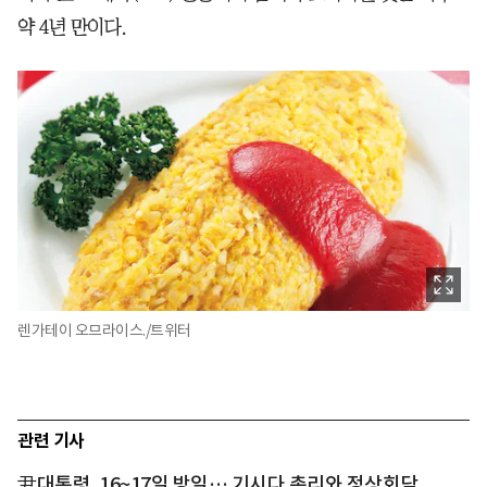
약 4년 만이다.
렌가테이 오므라이스./트위터
관련 기사
尹대통령, 16~17일 방일… 기시다 총리와 정상회담