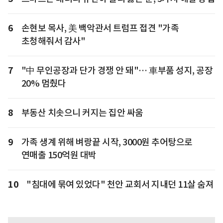
6
손현보 목사, 美 백악관서 트럼프 접견 "가족
초청해줘서 감사"
7
"中 무인공장과 단가 경쟁 안 돼"… 車부품 성지, 공장
20% 멈췄다
8
부동산 치솟으니 커지는 집안 싸움
9
가족 생계 위해 벼랑끝 시작, 3000원 추어탕으로
연매출 150억원 대박
10
"침대에 묶여 있었다" 천안 교회서 지내던 11살 숨져