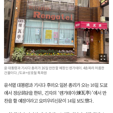
윤 대통령과 기시다 총리가 16일 만찬할 예정인 렌가테이. 4층짜리 허름한
건물이다. /도쿄=성호철 특파원
윤석열 대통령과 기시다 후미오 일본 총리가 오는 16일 도쿄
에서 정상회담을 한뒤, 긴자의 ‘렌가테이(煉瓦亭)’에서 만
찬을 할 예정이라고 요미우리신문이 14일 보도했다.