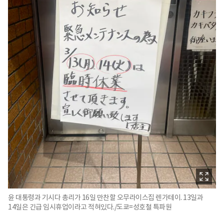
윤 대통령과 기시다 총리가 16일 만찬할 오무라이스집 렌가테이. 13일과
14일은 긴급 임시휴업이라고 적혀있다./도쿄=성호철 특파원