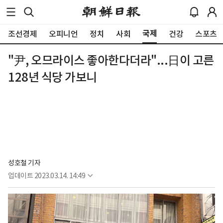
국제
조선경제
오피니언
정치
사회
건강
스포츠
"尹, 오므라이스 좋아한다더라"...日이 고른
128년 식당 가보니
성호철 기자
업데이트
2023.03.14. 14:49