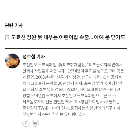
관련 기사
日 도쿄선 정원 못 채우는 어린이집 속출... 아예 문 닫기도
성호철 기자
조선일보 도쿄특파원, 前 테크취재팀장, "테크놀로지의 곁에서
언제나 사람을 취재합니다". 1974년 제주도 출생으로 고대 국문
과 졸업. 2000년부터 신문 기자 생활. 반도체, 인터넷, 인공지능
등 테크놀로지 분야를 20년 넘게 취재. 일본 정부의 국비 장학생
으로 잠시 일본 유학 경험이 있으며, 게이오대 방문연구원 1년
경험. 약 4년간 도쿄에서 조선일보 도쿄특파원으로 근무. 주로
테크놀로지와 일본 관련된 저서. 책 <창업가의 답> <소통하는
문화권력 TW세대> <와!일본, 응집하는 일본인의 의식구조 해
부>, 번역서 <손에 잡히는 유비쿼터스>