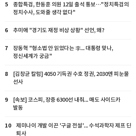
5
종합특검, 한동훈 의원 12일 출석 통보…"정치특검의
정치수사, 도와줄 생각 없다"
6
추미애 "경기도 재정 비상 상황" 선언, 왜?
7
장동혁 "형소법 안 읽었다는 李... 대통령 맞나,
정신세계가 궁금"
8
[김창균 칼럼] 4050 기득권 수호 정권, 2030엔 피눈물
선사
9
[속보] 코스피, 장중 6300선 내줘... 매도 사이드카
발동
10
제미나이 개발 이끈 '구글 전설'... 수석과학자 제프 딘
퇴사