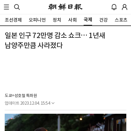
국제
조선경제
오피니언
정치
사회
건강
스포츠
일본 인구 72만명 감소 쇼크… 1년새
남양주만큼 사라졌다
도쿄=성호철 특파원
업데이트
2023.12.04. 15:54