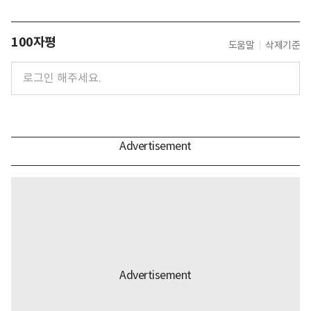
100자평
도움말
삭제기준