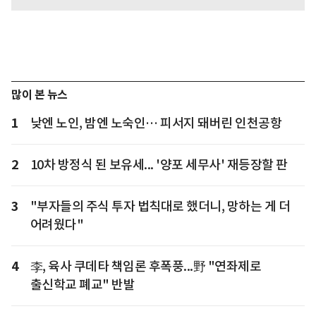
많이 본 뉴스
1
낮엔 노인, 밤엔 노숙인… 피서지 돼버린 인천공항
2
10차 방정식 된 보유세... '양포 세무사' 재등장할 판
3
"부자들의 주식 투자 법칙대로 했더니, 망하는 게 더
어려웠다"
4
李, 육사 쿠데타 책임론 후폭풍...野 "연좌제로
출신학교 폐교" 반발