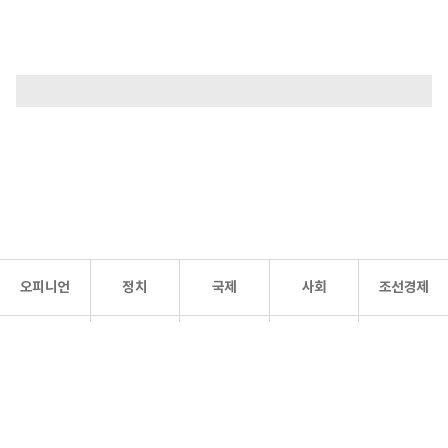
오피니언
정치
국제
사회
조선경제
문화·
조선
스포츠
건강
조선몰
연예
리더스
조선일보 공식 SNS