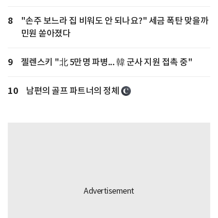
8
"손주 보느라 집 비워도 안 되나요?" 세금 폭탄 맞을까
민원 쏟아졌다
9
젤렌스키 "北 5만명 파병... 韓 군사 지원 접촉 중"
10
남편의 골프 파트너의 정체