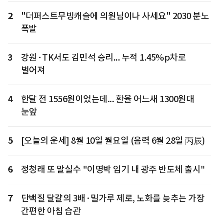
2
"더퍼스트무빙캐슬에 의원님이나 사세요" 2030 분노
폭발
3
강원·TK서도 김민석 승리... 누적 1.45%p차로
벌어져
4
한달 전 1556원이었는데... 환율 어느새 1300원대
눈앞
5
[오늘의 운세] 8월 10일 월요일 (음력 6월 28일 丙辰)
6
정청래 또 말실수 "이명박 임기 내 광주 반도체 출시"
7
단백질 달걀의 3배·밀가루 제로, 노화를 늦추는 가장
간편한 아침 습관