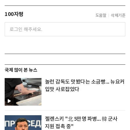
100자평
도움말
삭제기준
국제 많이 본 뉴스
놀런 감독도 맛봤다는 소금빵... 뉴요커
입맛 사로잡았다
젤렌스키 "北 5만명 파병... 韓 군사
지원 접촉 중"