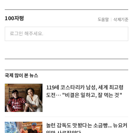
100자평
도움말
삭제기준
국제 많이 본 뉴스
119세 코스타리카 남성, 세계 최고령
도전… "비결은 일하고, 잘 먹는 것"
놀런 감독도 맛봤다는 소금빵... 뉴요커