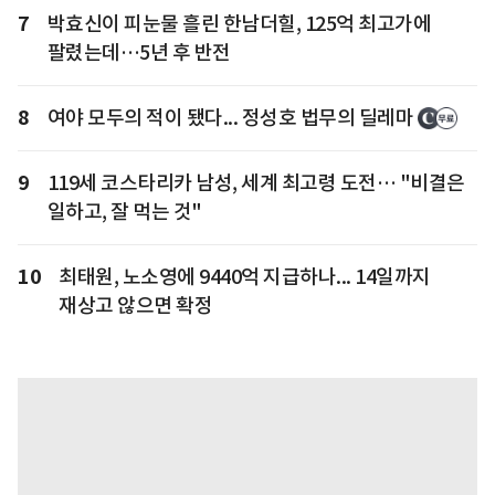
7
박효신이 피눈물 흘린 한남더힐, 125억 최고가에
팔렸는데…5년 후 반전
8
여야 모두의 적이 됐다... 정성호 법무의 딜레마
9
119세 코스타리카 남성, 세계 최고령 도전… "비결은
일하고, 잘 먹는 것"
10
최태원, 노소영에 9440억 지급하나... 14일까지
재상고 않으면 확정