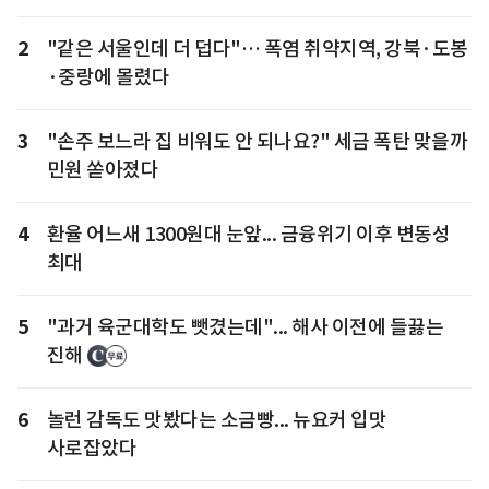
2
"같은 서울인데 더 덥다"… 폭염 취약지역, 강북·도봉
·중랑에 몰렸다
3
"손주 보느라 집 비워도 안 되나요?" 세금 폭탄 맞을까
민원 쏟아졌다
4
환율 어느새 1300원대 눈앞... 금융위기 이후 변동성
최대
5
"과거 육군대학도 뺏겼는데"... 해사 이전에 들끓는
진해
6
놀런 감독도 맛봤다는 소금빵... 뉴요커 입맛
사로잡았다