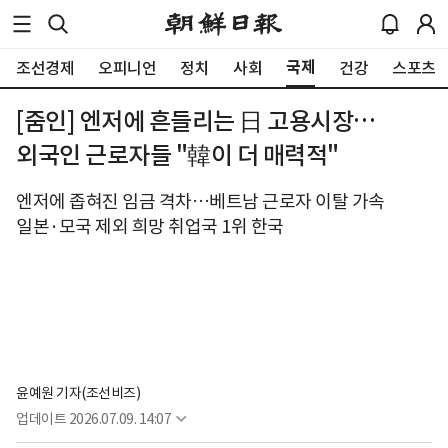
국제
조선경제
오피니언
정치
사회
건강
스포츠
[줌인] 엔저에 흔들리는 日 고용시장…
외국인 근로자들 "韓이 더 매력적"
엔저에 좁혀진 임금 격차…베트남 근로자 이탈 가속
일본·모국 제외 희망 취업국 1위 한국
윤예원 기자(조선비즈)
업데이트
2026.07.09. 14:07