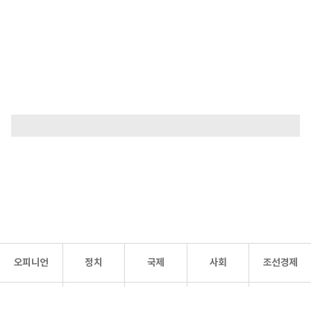
오피니언
정치
국제
사회
조선경제
문화·
조선
스포츠
건강
조선몰
연예
리더스