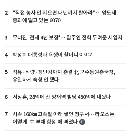
2
"직접 농사 안 지으면 내년까지 팔아라"… 양도세
중과에 떨고 있는 6070
3
무너진 '전세 4년 보장'… 집주인 전화 두려운 세입자
4
박정희 대통령과 욕쟁이 할머니 이야기
5
석유·식량·장난감까지 총괄 北 군수동원총국장,
유일하게 숙청 안 됐다
6
서장훈, 28억에 산 양재역 빌딩 450억에 내놨다
7
시속 160㎞ 고속철 아래 쌓인 청구서… 라오스는
어떻게 '中 부채 함정'에 빠졌나