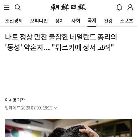
국제
조선경제
오피니언
정치
사회
건강
스포츠
나토 정상 만찬 불참한 네덜란드 총리의
'동성' 약혼자... "튀르키예 정서 고려"
이세영 기자
업데이트
2026.07.09. 18:13