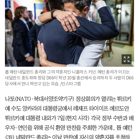
롭 예턴 네덜란드 총리와 그의 약혼자인 니콜라스 키넌. 예턴 총리가 이끄는
네덜란드 중도좌파 정당 D66이 작년 10월 총선에서 승리하자 두 사람이 D66
당사에서 만나 껴안고 있는 모습. /인스타그램
나토(NATO·북대서양조약기구) 정상회의가 열리는 튀르키
예 수도 앙카라의 대통령궁에서 레제프 타이이프 에르도안
튀르키예 대통령 내외가 7일(현지 시각) 각국 정부 수반과 배
우자·연인을 위해 공식 환영 만찬을 주최한 가운데, 롭 예턴
(39) 네덜란드 총리는 이날 만찬에 자신의 약혼자를 초청하