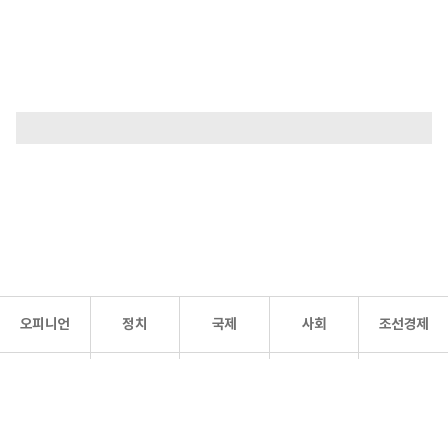
오피니언
정치
국제
사회
조선경제
문화·
조선
스포츠
건강
조선몰
연예
리더스
조선일보 공식 SNS