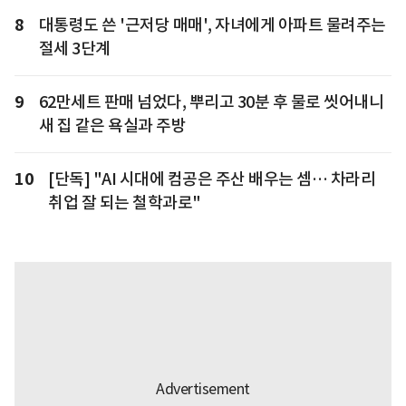
8
대통령도 쓴 '근저당 매매', 자녀에게 아파트 물려주는
절세 3단계
9
62만세트 판매 넘었다, 뿌리고 30분 후 물로 씻어내니
새 집 같은 욕실과 주방
10
[단독] "AI 시대에 컴공은 주산 배우는 셈… 차라리
취업 잘 되는 철학과로"