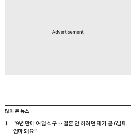
많이 본 뉴스
1
"9년 만에 여덟 식구… 결혼 안 하려던 제가 곧 6남매
엄마 돼요"