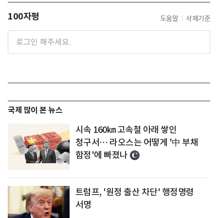
100자평
도움말
삭제기준
국제 많이 본 뉴스
시속 160㎞ 고속철 아래 쌓인
청구서… 라오스는 어떻게 '中 부채
함정'에 빠졌나
트럼프, '원정 출산 차단' 행정명령
서명