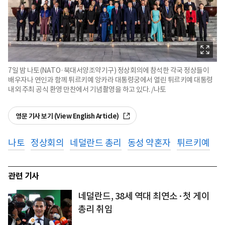
7일 밤 나토(NATO·북대서양조약기구) 정상회의에 참석한 각국 정상들이
배우자나 연인과 함께 튀르키예 앙카라 대통령궁에서 열린 튀르키예 대통령
내외 주최 공식 환영 만찬에서 기념촬영을 하고 있다. /나토
영문 기사 보기 (View English Article)
나토
정상회의
네덜란드 총리
동성 약혼자
튀르키예
관련 기사
네덜란드, 38세 역대 최연소·첫 게이
총리 취임