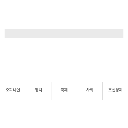
오피니언
정치
국제
사회
조선경제
문화·
조선
스포츠
건강
조선몰
연예
리더스
조선일보 공식 SNS