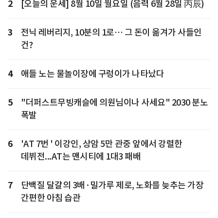
2
[오늘의 운세] 8월 10일 월요일 (음력 6월 28일 丙辰)
3
전닉 레버리지, 10분의 1로… 그 돈이 옮겨가 사들인
건?
4
애들 노는 물놀이장에 구렁이가 나타났다
5
"더퍼스트무빙캐슬에 의원님이나 사세요" 2030 분노
폭발
6
'AT 7번 ' 이강인, 상암 5만 관중 앞에서 강렬한
데뷔전...AT는 맨시티에 1대3 패배
7
단백질 달걀의 3배·밀가루 제로, 노화를 늦추는 가장
간편한 아침 습관