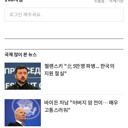
도움말
삭제기준
국제 많이 본 뉴스
젤렌스키 "北 5만명 파병... 한국의
지원 절실"
바이든 차남 "아버지 암 전이… 매우
고통스러워"