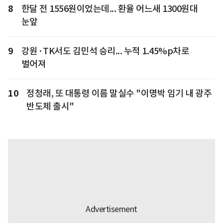
8
한달 전 1556원이었는데... 환율 어느새 1300원대
눈앞
9
강원·TK서도 김민석 승리... 누적 1.45%p차로
벌어져
10
정청래, 또 대통령 이름 말실수 "이명박 임기 내 광주
반도체 출시"