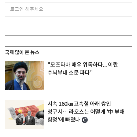
국제 많이 본 뉴스
"모즈타바 매우 위독하다... 이란
수뇌부내 소문 파다"
시속 160㎞ 고속철 아래 쌓인
청구서… 라오스는 어떻게 '中 부채
함정'에 빠졌나