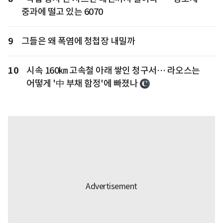
중과에 떨고 있는 6070
9
그들은 왜 폭염에 청첩장 내밀까
10
시속 160㎞ 고속철 아래 쌓인 청구서… 라오스는
어떻게 '中 부채 함정'에 빠졌나