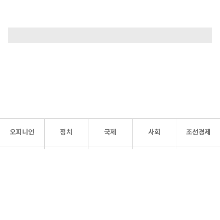
오피니언
정치
국제
사회
조선경제
문화·
조선
스포츠
건강
조선몰
연예
리더스
조선일보 공식 SNS