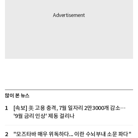
많이 본 뉴스
1
[속보] 美 고용 충격, 7월 일자리 2만3000개 감소…
'9월 금리 인상' 제동 걸리나
2
"모즈타바 매우 위독하다... 이란 수뇌부내 소문 파다"