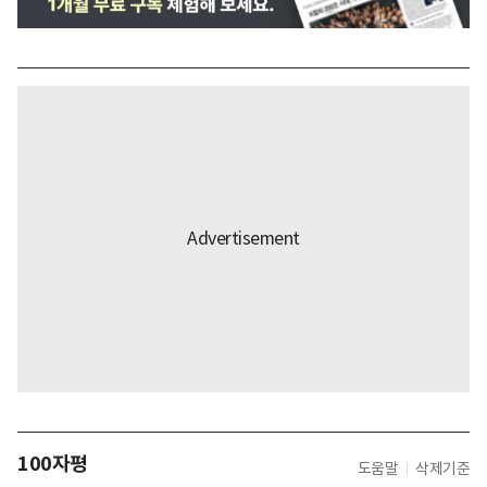
100자평
도움말
삭제기준