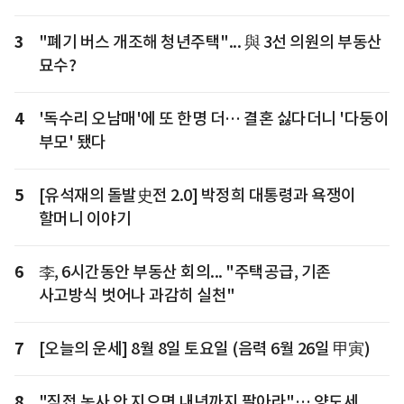
3
"폐기 버스 개조해 청년주택"... 與 3선 의원의 부동산
묘수?
4
'독수리 오남매'에 또 한명 더… 결혼 싫다더니 '다둥이
부모' 됐다
5
[유석재의 돌발史전 2.0] 박정희 대통령과 욕쟁이
할머니 이야기
6
李, 6시간동안 부동산 회의... "주택공급, 기존
사고방식 벗어나 과감히 실천"
7
[오늘의 운세] 8월 8일 토요일 (음력 6월 26일 甲寅)
8
"직접 농사 안 지으면 내년까지 팔아라"… 양도세