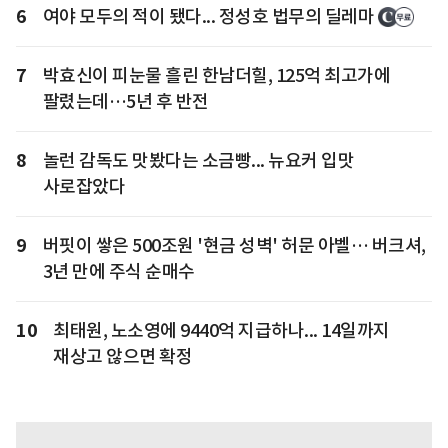
6
여야 모두의 적이 됐다... 정성호 법무의 딜레마
7
박효신이 피눈물 흘린 한남더힐, 125억 최고가에
팔렸는데…5년 후 반전
8
놀런 감독도 맛봤다는 소금빵... 뉴요커 입맛
사로잡았다
9
버핏이 쌓은 500조원 '현금 성벽' 허문 아벨… 버크셔,
3년 만에 주식 순매수
10
최태원, 노소영에 9440억 지급하나... 14일까지
재상고 않으면 확정