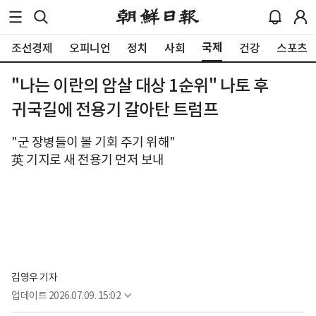
국제
조선경제
오피니언
정치
사회
건강
스포츠
"나는 이란의 암살 대상 1순위" 나토 후
귀국길에 전용기 갈아탄 트럼프
"군 장병들이 볼 기회 주기 위해"
英 기지로 새 전용기 먼저 보내
김영우 기자
업데이트
2026.07.09. 15:02