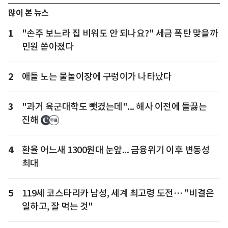
많이 본 뉴스
1
"손주 보느라 집 비워도 안 되나요?" 세금 폭탄 맞을까
민원 쏟아졌다
2
애들 노는 물놀이장에 구렁이가 나타났다
3
"과거 육군대학도 뺏겼는데"... 해사 이전에 들끓는
진해
4
환율 어느새 1300원대 눈앞... 금융위기 이후 변동성
최대
5
119세 코스타리카 남성, 세계 최고령 도전… "비결은
일하고, 잘 먹는 것"