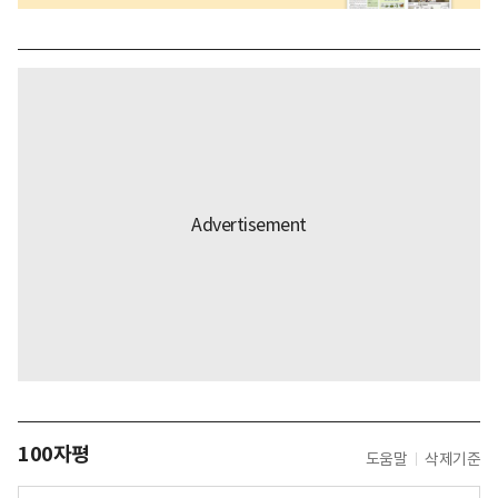
100자평
도움말
삭제기준