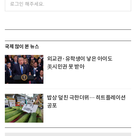
국제 많이 본 뉴스
외교관·유학생이 낳은 아이도
美시민권 못 받아
밥상 덮친 극한더위… 히트플레이션
공포