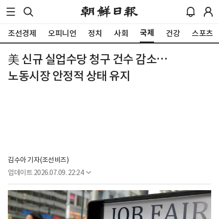
국제
조선경제
오피니언
정치
사회
건강
스포츠
美 신규 실업수당 청구 건수 감소…
노동시장 안정적 상태 유지
김수아 기자(조선비즈)
업데이트
2026.07.09. 22:24