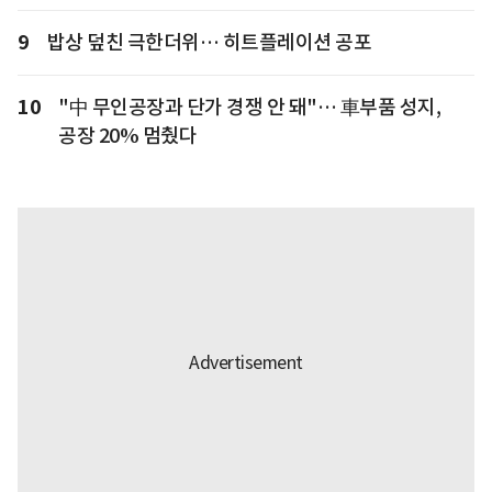
9
밥상 덮친 극한더위… 히트플레이션 공포
10
"中 무인공장과 단가 경쟁 안 돼"… 車부품 성지,
공장 20% 멈췄다