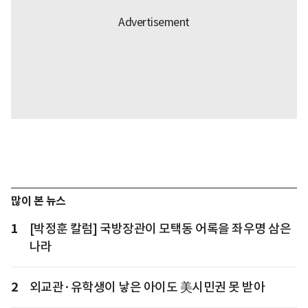
많이 본 뉴스
1
[박정훈 칼럼] 국방장관이 모택동 어록을 좌우명 삼은
나라
2
외교관·유학생이 낳은 아이도 美시민권 못 받아