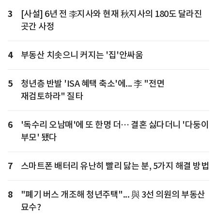
3
[사설] 6년 전 李지사와 현재 秋지사의 180도 달라진
곳간 사정
4
부동산 치솟으니 커지는 '집'안싸움
5
청년층 반발 'ISA 혜택 축소'에... 李 "전면
재검토하라" 질타
6
'독수리 오남매'에 또 한명 더… 결혼 싫다더니 '다둥이
부모' 됐다
7
스마트폰 배터리 유난히 빨리 닳는 분, 5가지 해결 방법
8
"폐기 버스 개조해 청년주택"... 與 3선 의원의 부동산
묘수?