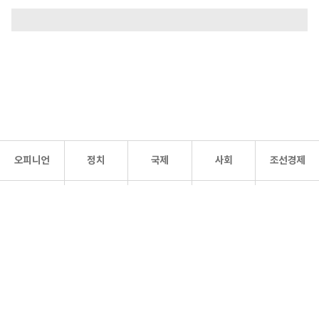
오피니언
정치
국제
사회
조선경제
문화·
조선
스포츠
건강
조선몰
연예
리더스
조선일보 공식 SNS
개인정보처리방침
사이트맵