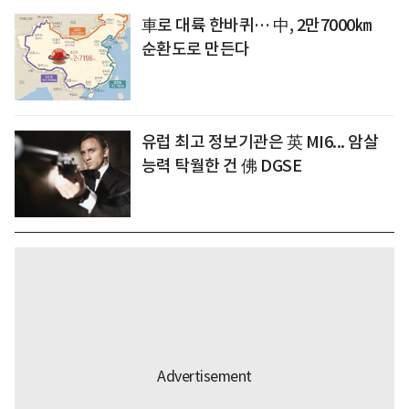
車로 대륙 한바퀴… 中, 2만7000㎞
순환도로 만든다
유럽 최고 정보기관은 英 MI6... 암살
능력 탁월한 건 佛 DGSE