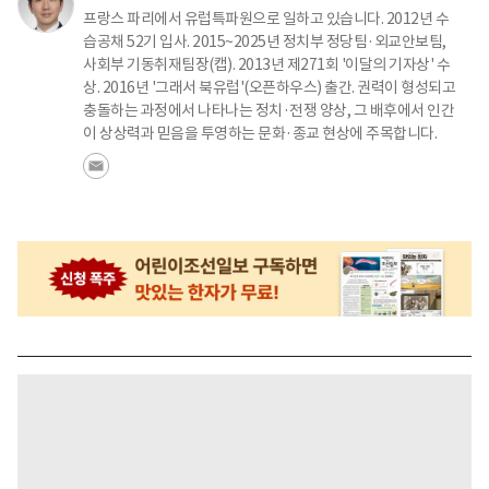
프랑스 파리에서 유럽특파원으로 일하고 있습니다. 2012년 수
습공채 52기 입사. 2015~2025년 정치부 정당팀·외교안보팀,
사회부 기동취재팀장(캡). 2013년 제271회 '이달의 기자상' 수
상. 2016년 '그래서 북유럽'(오픈하우스) 출간. 권력이 형성되고
충돌하는 과정에서 나타나는 정치·전쟁 양상, 그 배후에서 인간
이 상상력과 믿음을 투영하는 문화·종교 현상에 주목합니다.