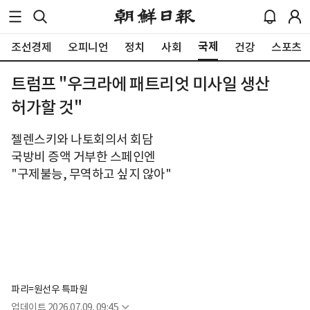
국제
조선경제
오피니언
정치
사회
건강
스포츠
트럼프 "우크라에 패트리엇 미사일 생산
허가할 것"
젤렌스키와 나토회의서 회담
국방비 증액 거부한 스페인엔
"구제불능, 무역하고 싶지 않아"
파리=원선우 특파원
업데이트
2026.07.09. 09:45