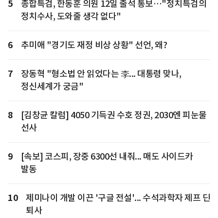
5
종합특검, 한동훈 의원 12일 출석 통보…"정치특검의
정치수사, 도와줄 생각 없다"
6
추미애 "경기도 재정 비상 상황" 선언, 왜?
7
장동혁 "형소법 안 읽었다는 李... 대통령 맞나,
정신세계가 궁금"
8
[김창균 칼럼] 4050 기득권 수호 정권, 2030엔 피눈물
선사
9
[속보] 코스피, 장중 6300선 내줘... 매도 사이드카
발동
10
제미나이 개발 이끈 '구글 전설'... 수석과학자 제프 딘
퇴사