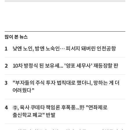
많이 본 뉴스
1
낮엔 노인, 밤엔 노숙인… 피서지 돼버린 인천공항
2
10차 방정식 된 보유세... '양포 세무사' 재등장할 판
3
"부자들의 주식 투자 법칙대로 했더니, 망하는 게 더
어려웠다"
4
李, 육사 쿠데타 책임론 후폭풍...野 "연좌제로
출신학교 폐교" 반발